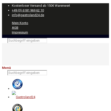
Kostenloser Versand ab 150€ Warenwert
+49 (0) 6181 969 62 10
info@gastroland24.de
Mein Konto
AGB
Impressum
Menü