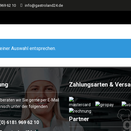
 969 62 10
info@gastroland24.de
einer Auswahl entsprechen.
ung
Zahlungsarten & Vers
 beraten wir Sie gerne per E-Mail
onisch unter der folgenden
Partner
(0) 6181 969 62 10