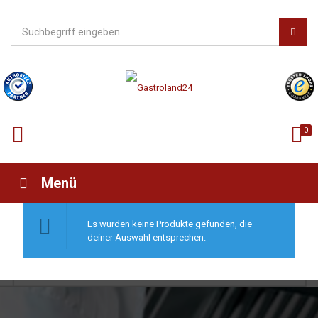
0
Menü
Es wurden keine Produkte gefunden, die
deiner Auswahl entsprechen.