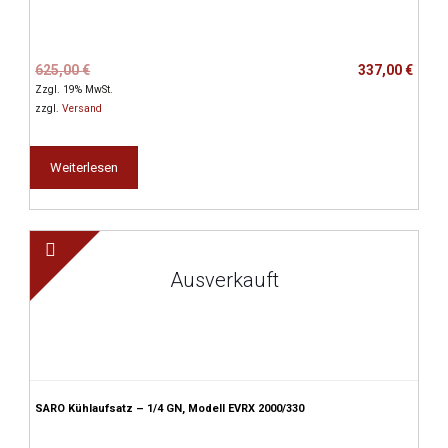
Ursprünglicher
Aktueller
625,00
€
337,00
€
Preis
Preis
Zzgl. 19% MwSt.
war:
ist:
zzgl.
Versand
625,00 €
337,00 €.
Weiterlesen
Ausverkauft
SARO Kühlaufsatz – 1/4 GN, Modell EVRX 2000/330