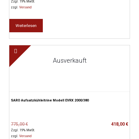
Preis
Preis
Zzgl. 19% MwSt.
war:
ist:
zzgl.
Versand
752,00 €
406,00 €.
Weiterlesen
Ausverkauft
SARO Aufsatzkühlvitrine Modell EVRX 2000/380
Ursprünglicher
Aktueller
775,00
€
418,00
€
Preis
Preis
Zzgl. 19% MwSt.
war:
ist:
zzgl.
Versand