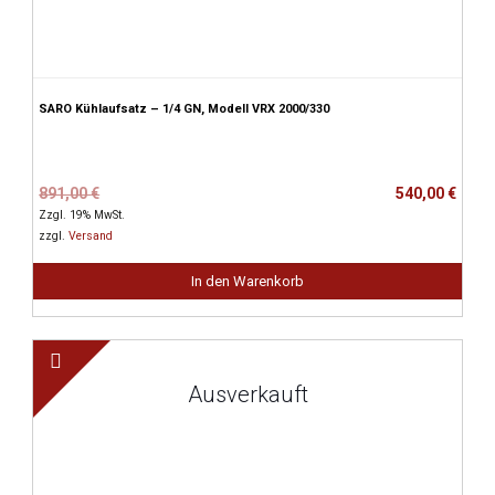
SARO Kühlaufsatz – 1/4 GN, Modell VRX 2000/330
Ursprünglicher
Aktueller
891,00
€
540,00
€
Preis
Preis
Zzgl. 19% MwSt.
war:
ist:
zzgl.
Versand
891,00 €
540,00 €.
In den Warenkorb
Ausverkauft