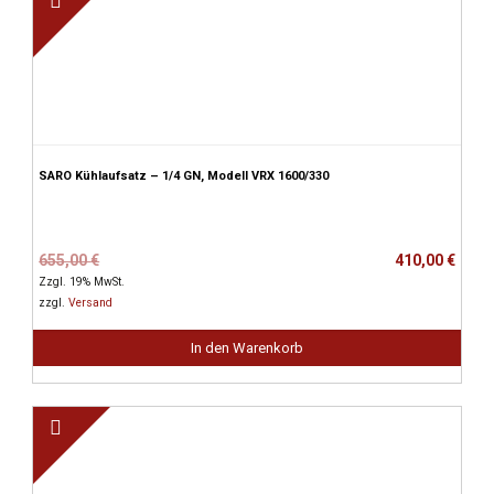
SARO Kühlaufsatz – 1/4 GN, Modell VRX 1600/330
Ursprünglicher
Aktueller
655,00
€
410,00
€
Preis
Preis
Zzgl. 19% MwSt.
war:
ist:
zzgl.
Versand
655,00 €
410,00 €.
In den Warenkorb