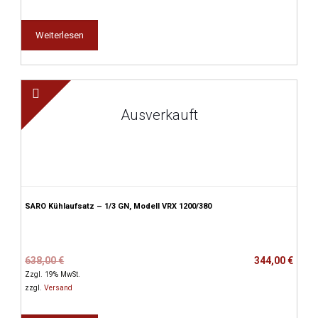
775,00 €
418,00 €.
Weiterlesen
Ausverkauft
SARO Kühlaufsatz – 1/3 GN, Modell VRX 1200/380
Ursprünglicher
Aktueller
638,00
€
344,00
€
Preis
Preis
Zzgl. 19% MwSt.
war:
ist:
zzgl.
Versand
638,00 €
344,00 €.