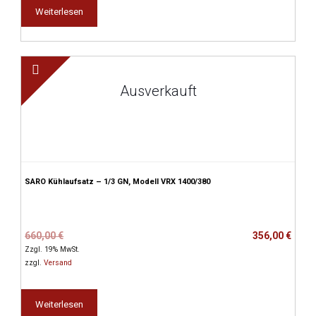
Weiterlesen
Ausverkauft
SARO Kühlaufsatz – 1/3 GN, Modell VRX 1400/380
Ursprünglicher
Aktueller
660,00
€
356,00
€
Preis
Preis
Zzgl. 19% MwSt.
war:
ist:
zzgl.
Versand
660,00 €
356,00 €.
Weiterlesen