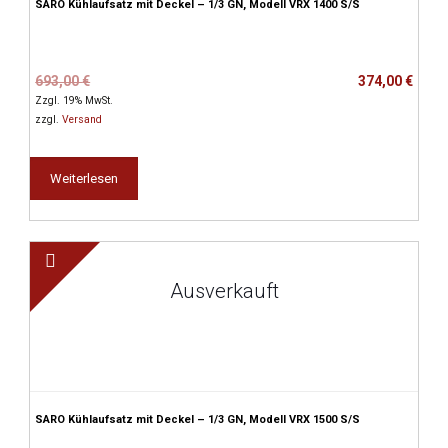
SARO Kühlaufsatz mit Deckel – 1/3 GN, Modell VRX 1400 S/S
Ursprünglicher
Aktueller
693,00
€
374,00
€
Preis
Preis
Zzgl. 19% MwSt.
war:
ist:
zzgl.
Versand
693,00 €
374,00 €.
Weiterlesen
Ausverkauft
SARO Kühlaufsatz mit Deckel – 1/3 GN, Modell VRX 1500 S/S