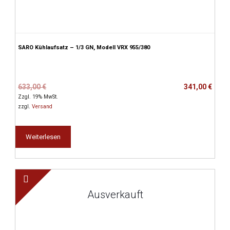
SARO Kühlaufsatz – 1/3 GN, Modell VRX 955/380
Ursprünglicher
Aktueller
633,00
€
341,00
€
Preis
Preis
Zzgl. 19% MwSt.
war:
ist:
zzgl.
Versand
633,00 €
341,00 €.
Weiterlesen
Ausverkauft