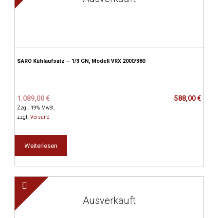
SARO Kühlaufsatz – 1/3 GN, Modell VRX 2000/380
Ursprünglicher
Aktueller
1.089,00
€
588,00
€
Preis
Preis
Zzgl. 19% MwSt.
war:
ist:
zzgl.
Versand
1.089,00 €
588,00 €.
Weiterlesen
Ausverkauft