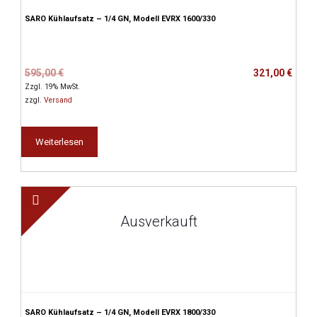
SARO Kühlaufsatz – 1/4 GN, Modell EVRX 1600/330
Ursprünglicher
Aktueller
595,00
€
321,00
€
Preis
Preis
Zzgl. 19% MwSt.
war:
ist:
zzgl.
Versand
595,00 €
321,00 €.
Weiterlesen
Ausverkauft
SARO Kühlaufsatz – 1/4 GN, Modell EVRX 1800/330