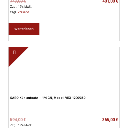
Ursprünglicher
Aktueller
743,00
€
401,00
€
Preis
Preis
Zzgl. 19% MwSt.
war:
ist:
zzgl.
Versand
743,00 €
401,00 €.
Weiterlesen
SARO Kühlaufsatz – 1/4 GN, Modell VRX 1200/330
Ursprünglicher
Aktueller
594,00
€
365,00
€
Preis
Preis
Zzgl. 19% MwSt.