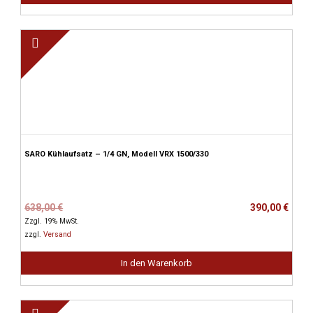
SARO Kühlaufsatz – 1/4 GN, Modell VRX 1500/330
Ursprünglicher
Aktueller
638,00
€
390,00
€
Preis
Preis
Zzgl. 19% MwSt.
war:
ist:
zzgl.
Versand
638,00 €
390,00 €.
In den Warenkorb