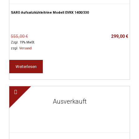
SARO Aufsatzkühlvitrine Modell EVRX 1400/330
Ursprünglicher
Aktueller
555,00
€
299,00
€
Preis
Preis
Zzgl. 19% MwSt.
war:
ist:
zzgl.
Versand
555,00 €
299,00 €.
Weiterlesen
Ausverkauft