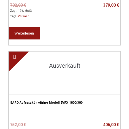
Ursprünglicher
Aktueller
702,00
€
379,00
€
Preis
Preis
Zzgl. 19% MwSt.
war:
ist:
zzgl.
Versand
702,00 €
379,00 €.
Weiterlesen
Ausverkauft
SARO Aufsatzkühlvitrine Modell EVRX 1800/380
Ursprünglicher
Aktueller
752,00
€
406,00
€