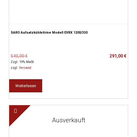
SARO Aufsatzkühlvitrine Modell EVRX 1200/330
Ursprünglicher
Aktueller
540,00
€
291,00
€
Preis
Preis
Zzgl. 19% MwSt.
war:
ist:
zzgl.
Versand
540,00 €
291,00 €.
Weiterlesen
Ausverkauft