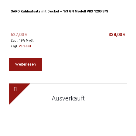
SARO Kühlaufsatz mit Deckel – 1/3 GN Modell VRX 1200 S/S
Ursprünglicher
Aktueller
627,00
€
338,00
€
Preis
Preis
Zzgl. 19% MwSt.
war:
ist:
zzgl.
Versand
627,00 €
338,00 €.
Weiterlesen
Ausverkauft