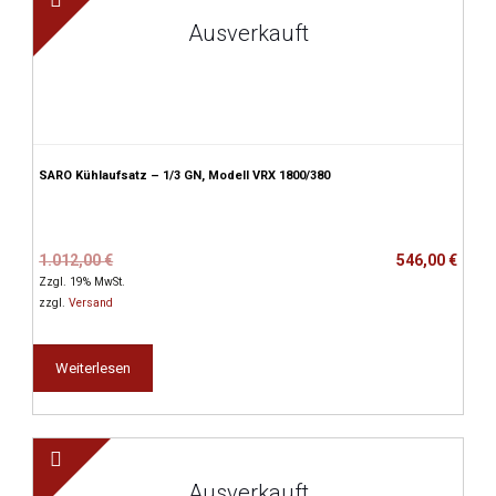
Ausverkauft
SARO Kühlaufsatz – 1/3 GN, Modell VRX 1800/380
Ursprünglicher
Aktueller
1.012,00
€
546,00
€
Preis
Preis
Zzgl. 19% MwSt.
war:
ist:
zzgl.
Versand
1.012,00 €
546,00 €.
Weiterlesen
Ausverkauft