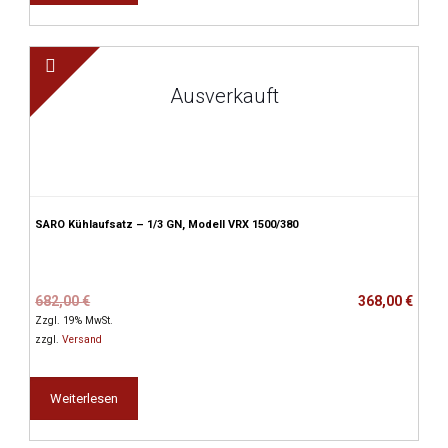
Ausverkauft
SARO Kühlaufsatz – 1/3 GN, Modell VRX 1500/380
Ursprünglicher
Aktueller
682,00
€
368,00
€
Preis
Preis
Zzgl. 19% MwSt.
war:
ist:
zzgl.
Versand
682,00 €
368,00 €.
Weiterlesen