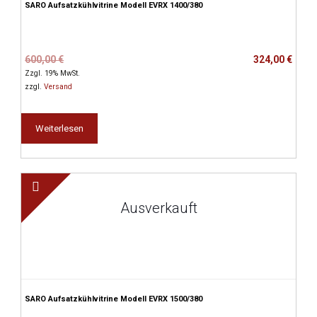
SARO Aufsatzkühlvitrine Modell EVRX 1400/380
Ursprünglicher
Aktueller
600,00
€
324,00
€
Preis
Preis
Zzgl. 19% MwSt.
war:
ist:
zzgl.
Versand
600,00 €
324,00 €.
Weiterlesen
Ausverkauft
SARO Aufsatzkühlvitrine Modell EVRX 1500/380