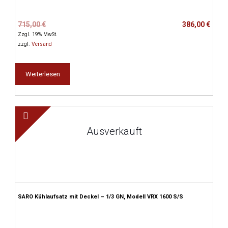
Ursprünglicher
Aktueller
715,00
€
386,00
€
Preis
Preis
Zzgl. 19% MwSt.
war:
ist:
zzgl.
Versand
715,00 €
386,00 €.
Weiterlesen
Ausverkauft
SARO Kühlaufsatz mit Deckel – 1/3 GN, Modell VRX 1600 S/S