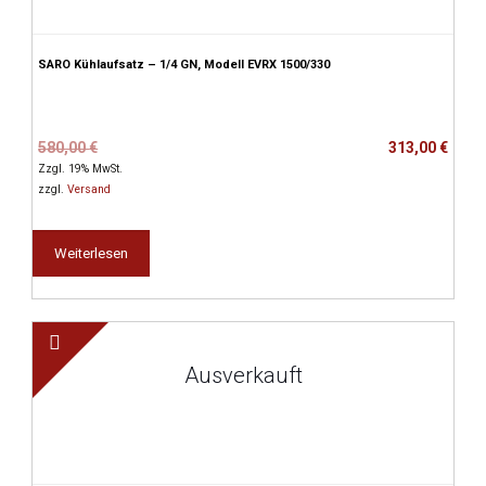
SARO Kühlaufsatz – 1/4 GN, Modell EVRX 1500/330
Ursprünglicher
Aktueller
580,00
€
313,00
€
Preis
Preis
Zzgl. 19% MwSt.
war:
ist:
zzgl.
Versand
580,00 €
313,00 €.
Weiterlesen
Ausverkauft