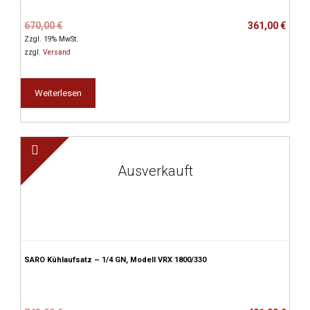
Ursprünglicher
Aktueller
670,00
€
361,00
€
Preis
Preis
Zzgl. 19% MwSt.
war:
ist:
zzgl.
Versand
670,00 €
361,00 €.
Weiterlesen
Ausverkauft
SARO Kühlaufsatz – 1/4 GN, Modell VRX 1800/330