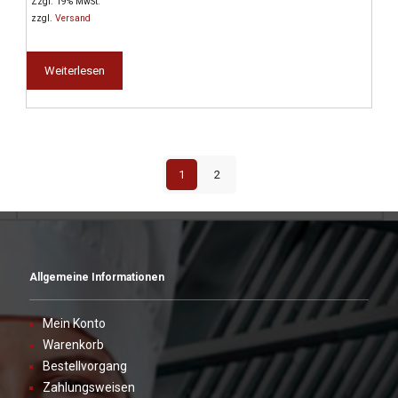
Preis
Preis
Zzgl. 19% MwSt.
war:
ist:
zzgl.
Versand
803,00 €
433,00 €.
Weiterlesen
1
2
Allgemeine Informationen
Mein Konto
Warenkorb
Bestellvorgang
Zahlungsweisen