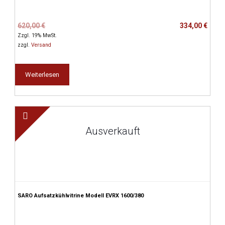
Ursprünglicher
Aktueller
620,00
€
334,00
€
Preis
Preis
Zzgl. 19% MwSt.
war:
ist:
zzgl.
Versand
620,00 €
334,00 €.
Weiterlesen
Ausverkauft
SARO Aufsatzkühlvitrine Modell EVRX 1600/380