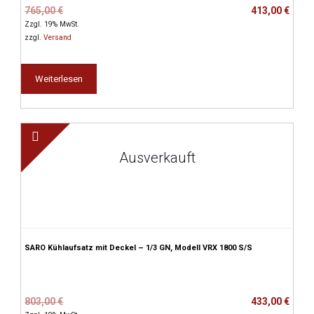
Ursprünglicher
Aktueller
765,00
€
413,00
€
Preis
Preis
Zzgl. 19% MwSt.
war:
ist:
zzgl.
Versand
765,00 €
413,00 €.
Weiterlesen
Ausverkauft
SARO Kühlaufsatz mit Deckel – 1/3 GN, Modell VRX 1800 S/S
Ursprünglicher
Aktueller
803,00
€
433,00
€