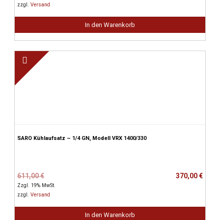
war:
ist:
zzgl.
Versand
594,00 €
365,00 €.
In den Warenkorb
SARO Kühlaufsatz – 1/4 GN, Modell VRX 1400/330
Ursprünglicher
Aktueller
611,00
€
370,00
€
Preis
Preis
Zzgl. 19% MwSt.
war:
ist:
zzgl.
Versand
611,00 €
370,00 €.
In den Warenkorb