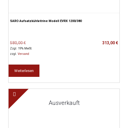
SARO Aufsatzkühlvitrine Modell EVRX 1200/380
Ursprünglicher
Aktueller
580,00
€
313,00
€
Preis
Preis
Zzgl. 19% MwSt.
war:
ist:
zzgl.
Versand
580,00 €
313,00 €.
Weiterlesen
Ausverkauft