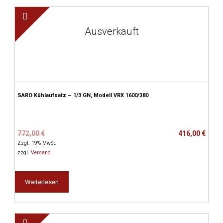
Ausverkauft
SARO Kühlaufsatz – 1/3 GN, Modell VRX 1600/380
Ursprünglicher
Aktueller
772,00
€
416,00
€
Preis
Preis
Zzgl. 19% MwSt.
war:
ist:
zzgl.
Versand
772,00 €
416,00 €.
Weiterlesen