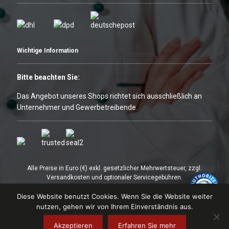
Wichtige Information
Bitte beachten Sie:
Das Angebot unseres Shops richtet sich ausschließlich an
Unternehmer und Gewerbetreibende.
Alle Preise in Euro (€) exkl. gesetzlicher Mehrwertsteuer, zzgl.
Versandkosten und optionaler Servicegebühren.
* Die dargestellten Angebote sind unter Umständen nicht verfügbar.
Diese Website benutzt Cookies. Wenn Sie die Website weiter
In Einzelfällen können die Preise zudem von den online bestellbaren
Angeboten unter https://gastroland24.de abweichen.
nutzen, gehen wir von Ihrem Einverständnis aus.
Akzeptieren
Erfahren Sie mehr