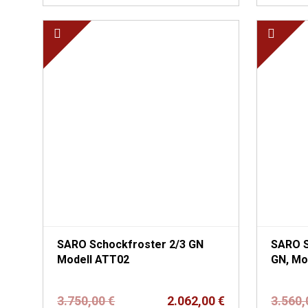
SARO Schockfroster 2/3 GN
SARO S
Modell ATT02
GN,
Ursprünglicher
Aktueller
3.750,00
€
2.062,00
€
3.560