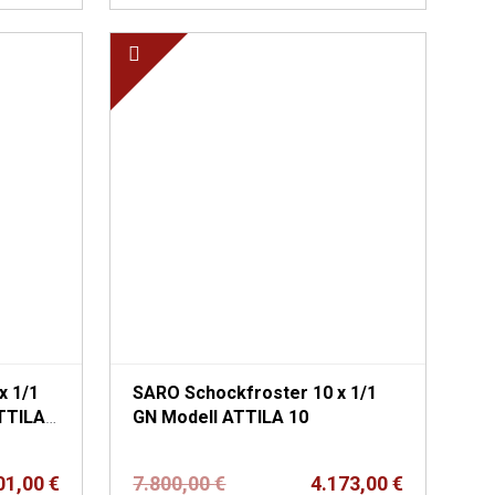
x 1/1
SARO Schockfroster 10 x 1/1
GN Modell ATTILA 10
er
Ursprünglicher
Aktueller
01,00
€
7.800,00
€
4.173,00
€