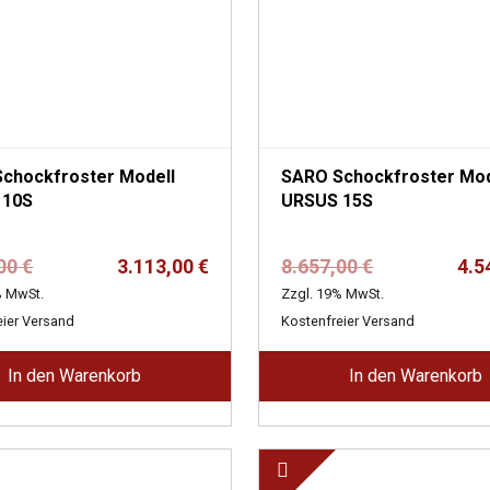
chockfroster Modell
SARO Schockfroster Mod
 10S
URSUS 15S
Ursprünglicher
Aktueller
Ursprünglich
Aktueller
,00
€
3.113,00
€
8.657,00
€
4.5
Preis
Preis
Preis
Preis
% MwSt.
Zzgl. 19% MwSt.
war:
ist:
war:
ist:
eier Versand
Kostenfreier Versand
5.819,00 €
3.113,00 €.
8.657,00 €
4.544,00 €.
In den Warenkorb
In den Warenkorb