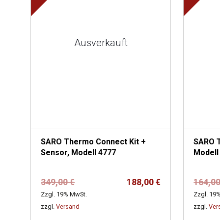
Ausverkauft
SARO Thermo Connect Kit +
SARO T
Sensor, Modell 4777
Modell
Ursprünglicher
Aktueller
349,00
€
188,00
€
164,0
Preis
Preis
Zzgl. 19% MwSt.
Zzgl. 19
war:
ist:
zzgl.
Versand
zzgl.
Ver
349,00 €
188,00 €.