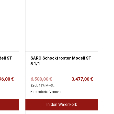
SARO Schockfroster Modell ST
5 1/1
er
Ursprünglicher
Aktueller
96,00
€
6.500,00
€
3.477,00
€
Preis
Preis
Zzgl. 19% MwSt.
war:
ist:
Kostenfreier Versand
6.500,00 €
3.477,00 €.
In den Warenkorb