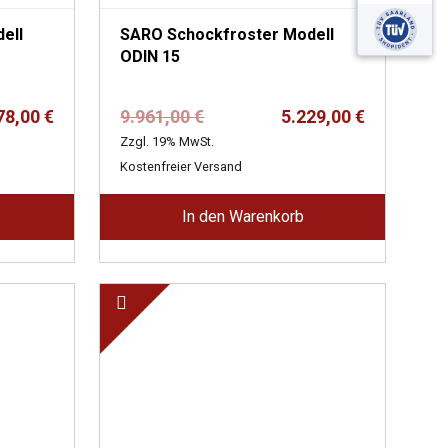
ell
SARO Schockfroster Modell
ODIN 15
er
Ursprünglicher
Aktueller
78,00
€
9.961,00
€
5.229,00
€
Preis
Preis
Zzgl. 19% MwSt.
war:
ist:
Kostenfreier Versand
9.961,00 €
5.229,00 €.
In den Warenkorb