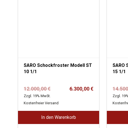
SARO Schockfroster Modell ST
SARO Scho
10 1/1
15 1/1
Ursprünglicher
Aktueller
12.000,00
€
6.300,00
€
14.50
Preis
Preis
Zzgl. 19% MwSt.
Zzgl. 19
war:
ist:
Kostenfreier Versand
Kostenfr
12.000,00 €
6.300,00 €.
In den Warenkorb