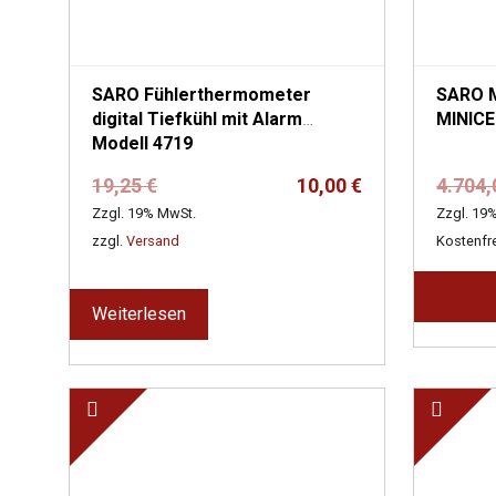
SARO Fühlerthermometer
SARO Min
digital Tiefkühl mit Alarm
MINICE
Modell 4719
Ursprünglicher
Aktueller
19,25
€
10,00
€
4.704
Preis
Preis
Zzgl. 19% MwSt.
Zzgl. 19
war:
ist:
zzgl.
Versand
Kostenfr
19,25 €
10,00 €.
Weiterlesen