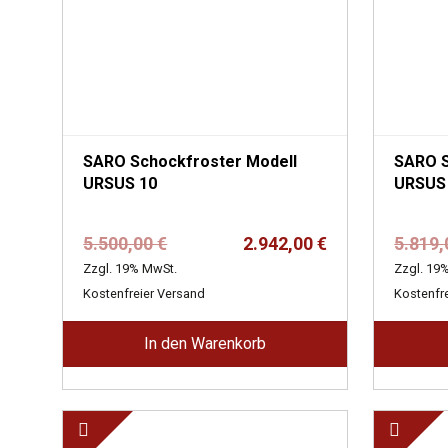
SARO Schockfroster Modell
SARO S
URSUS 10
URSUS
Ursprünglicher
Aktueller
5.500,00
€
2.942,00
€
5.819
Preis
Preis
Zzgl. 19% MwSt.
Zzgl. 19
war:
ist:
Kostenfreier Versand
Kostenfr
5.500,00 €
2.942,00 €.
In den Warenkorb