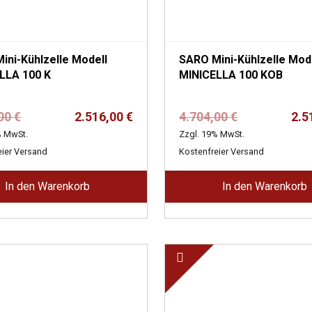
i-Kühlzelle Modell
SARO Mini-Kühlzelle Modell
LLA 100 K
MINICELLA 100 KOB
Ursprünglicher
Aktueller
Ursprünglich
Aktueller
,00
€
2.516,00
€
4.704,00
€
2.5
Preis
Preis
Preis
Preis
% MwSt.
Zzgl. 19% MwSt.
war:
ist:
war:
ist:
eier Versand
Kostenfreier Versand
4.704,00 €
2.516,00 €.
4.704,00 €
2.516,00 €.
In den Warenkorb
In den Warenkorb