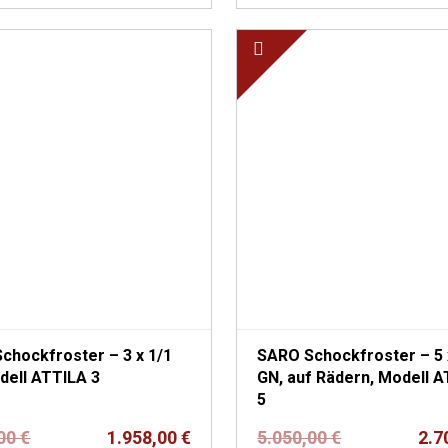
chockfroster – 3 x 1/1
SARO Schockfroster – 5 
 Modell ATTILA 3
GN, auf Rädern, Modell ATTILA
5
Ursprünglicher
Aktueller
Ursprünglich
Aktueller
,00
€
1.958,00
€
5.050,00
€
2.7