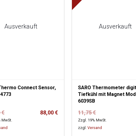
Ausverkauft
Ausverkauft
hermo Connect Sensor,
SARO Thermometer digita
 4773
Tiefkühl mit Magnet Modell
6039SB
Ursprünglicher
Aktueller
Ursprünglicher
Aktueller
0
€
88,00
€
11,75
€
Preis
Preis
Preis
Preis
% MwSt.
Zzgl. 19% MwSt.
war:
ist:
war:
ist:
sand
zzgl.
Versand
164,00 €
88,00 €.
11,75 €
6,00 €.