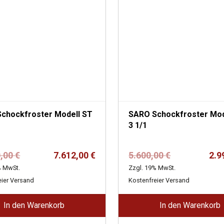
ckfroster Modell ST
SARO Schockfroster Modell ST
3 1/1
Ursprünglicher
Aktueller
Ursprünglich
Aktueller
0,00
€
7.612,00
€
5.600,00
€
2.9
Preis
Preis
Preis
Preis
% MwSt.
Zzgl. 19% MwSt.
war:
ist:
war:
ist:
eier Versand
Kostenfreier Versand
14.500,00 €
7.612,00 €.
5.600,00 €
2.996,00 €.
In den Warenkorb
In den Warenkorb