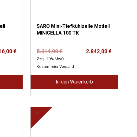
SARO Mini-Tiefkühlzelle Modell
MINICELLA 100 TK
er
Ursprünglicher
Aktueller
16,00
€
5.314,00
€
2.842,00
€
Preis
Preis
Zzgl. 19% MwSt.
war:
ist:
Kostenfreier Versand
5.314,00 €
2.842,00 €.
In den Warenkorb