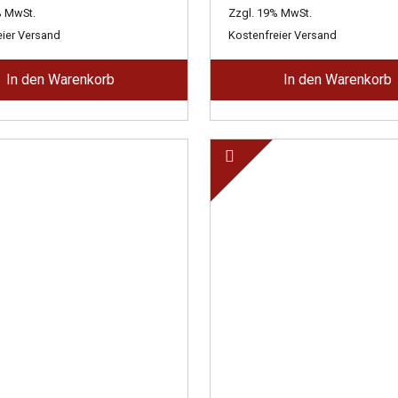
Preis
Preis
Preis
Preis
% MwSt.
Zzgl. 19% MwSt.
war:
ist:
war:
ist:
eier Versand
Kostenfreier Versand
3.560,00 €
1.958,00 €.
5.050,00 €
2.701,00 €.
In den Warenkorb
In den Warenkorb