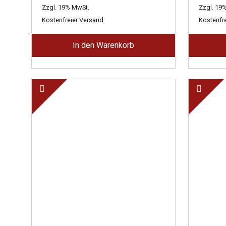
Preis
Preis
Zzgl. 19% MwSt.
Zzgl. 19
war:
ist:
Kostenfreier Versand
Kostenfr
3.750,00 €
2.062,00 €.
In den Warenkorb