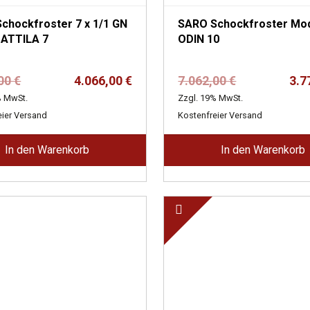
chockfroster 7 x 1/1 GN
SARO Schockfroster Mod
 ATTILA 7
ODIN 10
Ursprünglicher
Aktueller
Ursprünglich
Aktueller
,00
€
4.066,00
€
7.062,00
€
3.7
Preis
Preis
Preis
Preis
% MwSt.
Zzgl. 19% MwSt.
war:
ist:
war:
ist:
eier Versand
Kostenfreier Versand
7.600,00 €
4.066,00 €.
7.062,00 €
3.778,00 €.
In den Warenkorb
In den Warenkorb