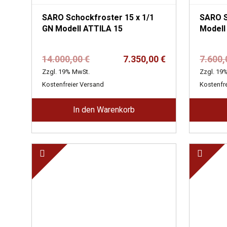
SARO Schockfroster 15 x 1/1
SARO S
GN Modell ATTILA 15
Modell
Ursprünglicher
Aktueller
14.000,00
€
7.350,00
€
7.600
Preis
Preis
Zzgl. 19% MwSt.
Zzgl. 19
war:
ist:
Kostenfreier Versand
Kostenfr
14.000,00 €
7.350,00 €.
In den Warenkorb