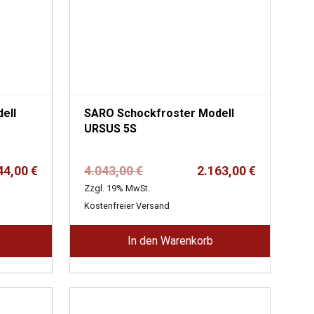
ell
SARO Schockfroster Modell
URSUS 5S
er
Ursprünglicher
Aktueller
44,00
€
4.043,00
€
2.163,00
€
Preis
Preis
Zzgl. 19% MwSt.
war:
ist:
Kostenfreier Versand
4.043,00 €
2.163,00 €.
In den Warenkorb