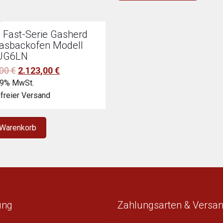
 Fast-Serie Gasherd
Gasbackofen Modell
UG6LN
Ursprünglicher
Aktueller
,00
€
2.123,00
€
Preis
Preis
19% MwSt.
war:
ist:
freier Versand
3.860,00 €
2.123,00 €.
 Warenkorb
ung
Zahlungsarten & Versa