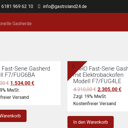
) 6181 969 62 10
info@gastroland24.de
onelle Gasherde
 Fast-Serie Gasherd
SARO Fast-Serie Gas
ll F7/FUG6BA
mit Elektrobackofen
Modell F7/FUG4LE
Ursprünglicher
Aktueller
,00
€
1.534,00
€
Ursprünglich
Akt
4.310,00
€
2.305,00
€
Preis
Preis
19% MwSt.
Preis
Pr
Zzgl. 19% MwSt.
war:
ist:
freier Versand
war:
ist
Kostenfreier Versand
2.790,00 €
1.534,00 €.
4.310,00 €
2.3
 Warenkorb
In den Warenkorb