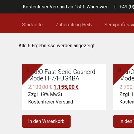
Kostenloser Versand ab 150€ Warenwert
+49 (0
Startseite
Zubereitung Heiß
Semiprofessi
Alle 6 Ergebnisse werden angezeigt
SARO Fast-Serie Gasherd
SARO
Modell F7/FUG4BA
Mode
Ursprünglicher
Aktueller
2.100,00
€
1.155,00
€
2.790
Preis
Preis
Zzgl. 19% MwSt.
Zzgl. 
war:
ist:
Kostenfreier Versand
Kosten
2.100,00 €
1.155,00 €.
In den Warenkorb
In den