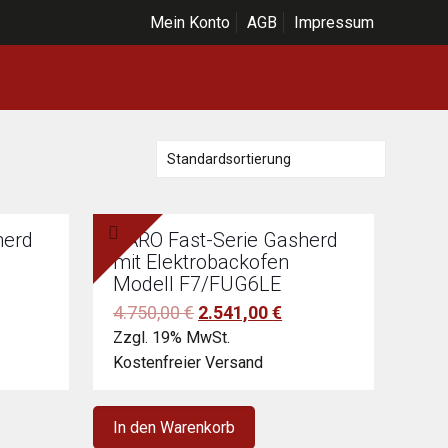
Mein Konto
AGB
Impressum
herd
SARO Fast-Serie Gasherd
mit Elektrobackofen
Modell F7/FUG6LE
er
ueller
Ursprünglicher
Aktueller
4.750,00
€
2.541,00
€
eis
Preis
Preis
Zzgl. 19% MwSt.
:
war:
ist:
Kostenfreier Versand
05,00 €.
4.750,00 €
2.541,00 €.
In den Warenkorb