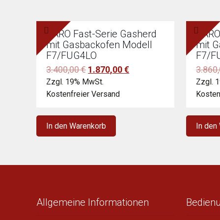
SARO Fast-Serie Gasherd
SARO
mit Gasbackofen Modell
mit 
F7/FUG4LO
F7/F
Ursprünglicher
Aktueller
3.400,00
€
1.870,00
€
3.860
Preis
Preis
Zzgl. 19% MwSt.
Zzgl. 
war:
ist:
Kostenfreier Versand
Kosten
3.400,00 €
1.870,00 €.
In den Warenkorb
In den
Allgemeine Informationen
Bedien