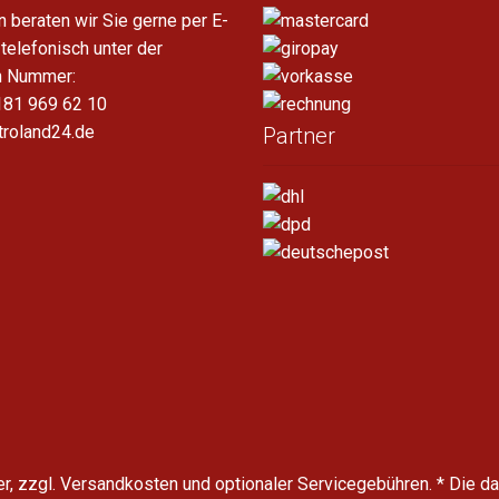
n beraten wir Sie gerne per E-
 telefonisch unter der
n Nummer:
181 969 62 10
troland24.de
Partner
uer, zzgl. Versandkosten und optionaler Servicegebühren.
* Die d