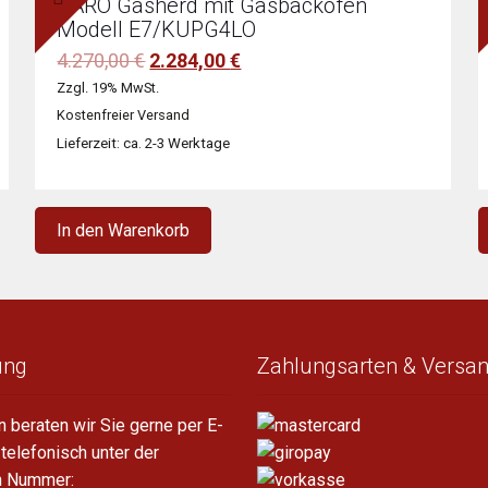
SARO Gasherd mit Gasbackofen
Modell E7/KUPG4LO
Ursprünglicher
Aktueller
4.270,00
€
2.284,00
€
Preis
Preis
Zzgl. 19% MwSt.
war:
ist:
Kostenfreier Versand
4.270,00 €
2.284,00 €.
Lieferzeit: ca. 2-3 Werktage
In den Warenkorb
ung
Zahlungsarten & Versa
n beraten wir Sie gerne per E-
 telefonisch unter der
n Nummer: