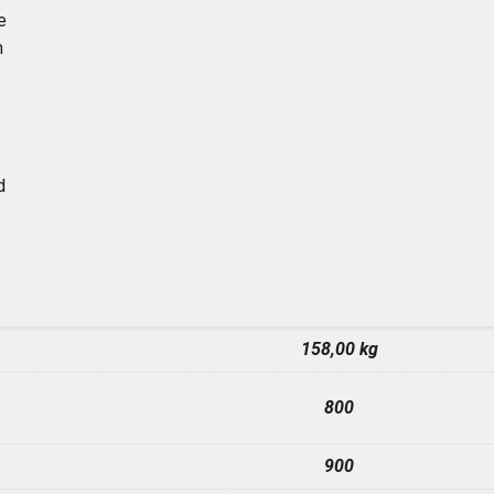
e
m
d
158,00 kg
800
900