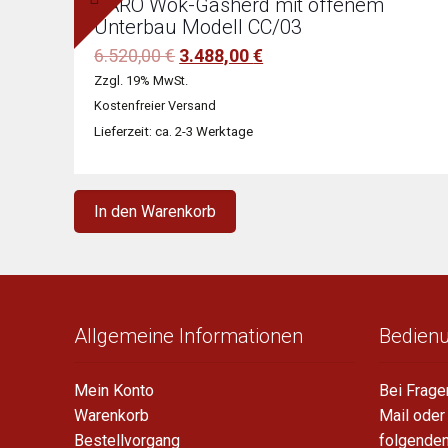
SARO Wok-Gasherd mit offenem
Unterbau Modell CC/03
Ursprünglicher
Aktueller
6.520,00
€
3.488,00
€
Preis
Preis
Zzgl. 19% MwSt.
war:
ist:
Kostenfreier Versand
6.520,00 €
3.488,00 €.
Lieferzeit: ca. 2-3 Werktage
In den Warenkorb
Allgemeine Informationen
Bedien
Mein Konto
Bei Frage
Warenkorb
Mail oder
Bestellvorgang
folgende