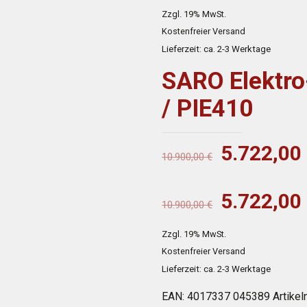
Preis
Zzgl. 19% MwSt.
war:
Kostenfreier Versand
10.900,0
Lieferzeit: ca. 2-3 Werktage
SARO Elektro
/ PIE410
Ursprüngl
5.722,00
10.900,00
€
Preis
war:
Ursprüngl
5.722,00
10.900,00
€
10.900,0
Preis
Zzgl. 19% MwSt.
war:
Kostenfreier Versand
10.900,0
Lieferzeit: ca. 2-3 Werktage
EAN:
4017337 045389
Artike