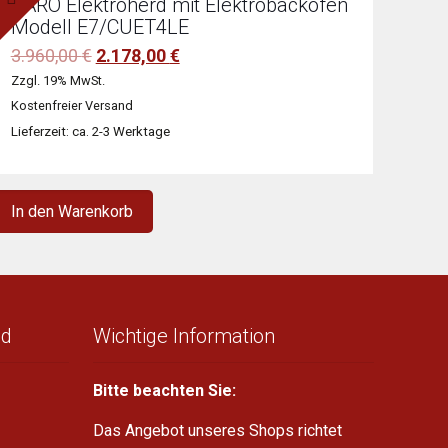
SARO Elektroherd mit Elektrobackofen
Modell E7/CUET4LE
Ursprünglicher
Aktueller
3.960,00
€
2.178,00
€
Preis
Preis
Zzgl. 19% MwSt.
war:
ist:
Kostenfreier Versand
3.960,00 €
2.178,00 €.
Lieferzeit: ca. 2-3 Werktage
In den Warenkorb
nd
Wichtige Information
Bitte beachten Sie:
Das Angebot unseres Shops richtet