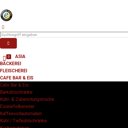
ASIA
0
BÄCKEREI
FLEISCHEREI
CAFE BAR & EIS
Cafe Bar & Eis
Barkühlschränke
Kühl- & Zubereitungstische
Eiswürfelbereiter
Kaffeevollautomaten
Kühl / Tiefkühlschränke
Kuchenvitrinen