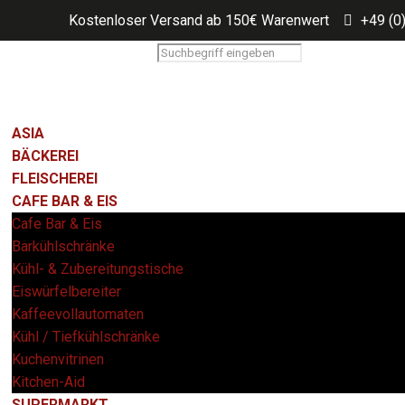
Kostenloser Versand ab 150€ Warenwert
+49 (0
ASIA
BÄCKEREI
FLEISCHEREI
CAFE BAR & EIS
Cafe Bar & Eis
Barkühlschränke
Kühl- & Zubereitungstische
Eiswürfelbereiter
Kaffeevollautomaten
Kühl / Tiefkühlschränke
Kuchenvitrinen
Kitchen-Aid
SUPERMARKT