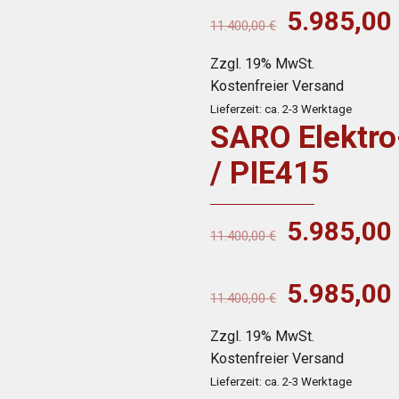
Ursprüngl
5.985,00
11.400,00
€
Preis
Zzgl. 19% MwSt.
war:
Kostenfreier Versand
11.400,0
Lieferzeit: ca. 2-3 Werktage
SARO Elektro
/ PIE415
Ursprüngl
5.985,00
11.400,00
€
Preis
war:
Ursprüngl
5.985,00
11.400,00
€
11.400,0
Preis
Zzgl. 19% MwSt.
war:
Kostenfreier Versand
11.400,0
Lieferzeit: ca. 2-3 Werktage