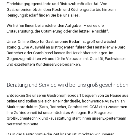
Einrichtungsgegenstände und Bistrozubehör aller Art: Von
Gastronomiemöbeln über Koch- und Küchengeräte bis hin zum
Reinigungsbedarf finden Sie bei uns alles.
Wir helfen Ihnen bei anstehenden Aufgaben – sei es die
Erstausrüstung, die Optimierung oder der letzte Feinschliff.
Unser Online Shop für Gastronomie Bedarf ist groß und wächst
ständig. Eine Auswahl an Bistrogeräten führender Hersteller wie Saro,
Bartscher oder Combisteel lassen Ihr Herz höher schlagen. Im
Gegenzug möchten wir uns für Ihr Vertrauen mit Qualität, Fachwissen
und exzellentem Kundenservice bedanken.
Beratung und Service wird bei uns groß geschrieben
Entdecken Sie unseren Gastronomiebedarf bequem von zu Hause aus
online und stellen Sie sich eine individuelle, hochwertige Auswahl an
Markenprodukten (Saro, Bartscher, Combisteel, GGM etc.) zusammen.
Ihre Zufriedenheit ist unser höchstes Anliegen. Bei Fragen zur
Großküchentechnik und -ausstattung steht Ihnen unser Expertenteam
beratend zur Seite.
Da in der Gastronomie die Zeit knapp ist, möchten wir unseren