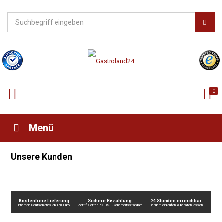
0
Menü
Unsere Kunden
Kostenfreie Lieferung
Sichere Bezahlung
24 Stunden erreichbar
innerhalb Deutschlands ab 150 Euro
Zertifizierter PCI DSS Sicherheitsstandard
Bequem einkaufen & beraten lassen