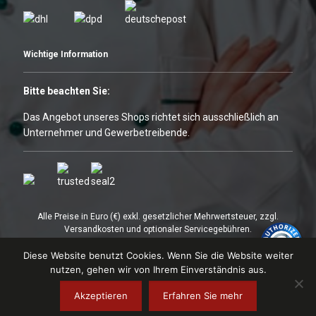
Wichtige Information
Bitte beachten Sie:
Das Angebot unseres Shops richtet sich ausschließlich an
Unternehmer und Gewerbetreibende.
Alle Preise in Euro (€) exkl. gesetzlicher Mehrwertsteuer, zzgl.
Versandkosten und optionaler Servicegebühren.
* Die dargestellten Angebote sind unter Umständen nicht verfügbar.
Diese Website benutzt Cookies. Wenn Sie die Website weiter
In Einzelfällen können die Preise zudem von den online bestellbaren
Angeboten unter https://gastroland24.de abweichen.
nutzen, gehen wir von Ihrem Einverständnis aus.
Akzeptieren
Erfahren Sie mehr
Copyright © 2022
Gastroland24
. Alle Rechte vorbehalten.
Designed by
Vecuro
.