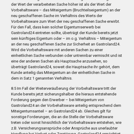
der Wert der verarbeiteten Sache höher ist als der Wert der
Vorbehaltsware – das Miteigentum (Bruchteilseigentum) an der
neu geschaffenen Sache im Verhältnis des Werts der
Vorbehaltsware zum Wert der neu geschaffenen Sache erwirbt.
Für den Fall, dass kein solcher Eigentumserwerb bei
Gastroland24 eintreten sollte, überträgt der Kunde bereits jetzt
sein künftiges Eigentum oder – im o.g. Verhältnis – Miteigentum
an der neu geschaffenen Sache zur Sicherheit an Gastroland24.
Wird die Vorbehaltsware mit anderen Sachen zu einer
einheitlichen Sache verbunden oder untrennbar vermischt und ist
eine der anderen Sachen als Hauptsache anzusehen, so
überträgt Gastroland24, soweit die Hauptsache ihr gehört, dem
Kunde anteilig das Miteigentum an der einheitlichen Sache in
dem in Satz 1 genannten Verhältnis.
8.5 Im Fall der Weiterveräußerung der Vorbehaltsware tritt der
Kunde bereits jetzt sicherungshalber die hieraus entstehende
Forderung gegen den Erwerber – bei Miteigentum von
Gastroland24 an der Vorbehaltsware anteilig entsprechend dem
Miteigentumsanteil – an Gastroland24 ab. Gleiches gilt für
sonstige Forderungen, die an die Stelle der Vorbehaltsware
treten oder sonst hinsichtlich der Vorbehaltsware entstehen, wie
z.B. Versicherungsansprüche oder Ansprüche aus unerlaubter
Handlung bei Verlust oder Zerstörung. Gastroland24 ermächtigt