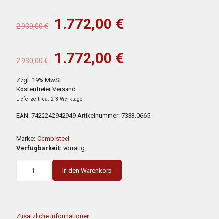
Ursprünglicher
Aktueller
1.772,00
€
2.930,00
€
Preis
Preis
war:
ist:
Ursprünglicher
Aktueller
1.772,00
€
2.930,00
€
2.930,00 €
1.772,00 €.
Preis
Preis
Zzgl. 19% MwSt.
war:
ist:
Kostenfreier Versand
2.930,00 €
1.772,00 €.
Lieferzeit: ca. 2-3 Werktage
EAN:
7422242942949
Artikelnummer:
7333.0665
Marke:
Combisteel
Verfügbarkeit:
vorrätig
In den Warenkorb
Zusätzliche Informationen