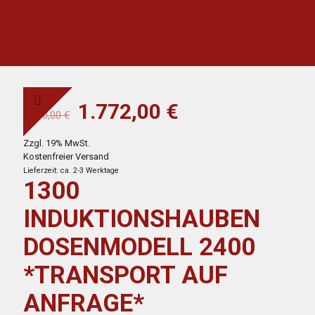
Ursprünglicher
Aktueller
1.772,00
€
2.930,00
€
Preis
Preis
Zzgl. 19% MwSt.
war:
ist:
Kostenfreier Versand
2.930,00 €
1.772,00 €.
Lieferzeit: ca. 2-3 Werktage
1300
INDUKTIONSHAUBEN
DOSENMODELL 2400
*TRANSPORT AUF
ANFRAGE*