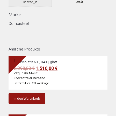
Motor_2
Nein
Marke
Combisteel
Ähnliche Produkte
Griddleplatte 600, B400, glatt
Ursprünglicher
Aktueller
2.298,00
€
1.516,00
€
Preis
Preis
Zzgl. 19% MwSt.
war:
ist:
Kostenfreier Versand
2.298,00 €
1.516,00 €.
Lieferzeit: ca. 2-3 Werktage
In den Warenkorb