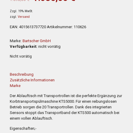
1.598,00 €
1.035,00 €.
Preis
Preis
Zzgl. 19% MwSt.
war:
ist:
zzgl.
Versand
1.598,00 €
1.035,00 €.
EAN:
4015613737720
Artikelnummer:
110626
Marke:
Bartscher GmbH
Verfügbarkeit:
nicht vorrätig
Nicht vorrätig
Beschreibung
Zusätzliche Informationen
Marke
Der Ablauftisch mit Transportrollen ist die perfekte Ergänzung zur
Korbtransportspülmaschine KTS5000. Für einen reibungslosen
Betrieb sorgen die 20 Transportrollen. Dank des integrierten
Sensors stoppt das Transportband der KTS500 automatisch bei
einem vollen Ablauftisch.
Eigenschaften;-