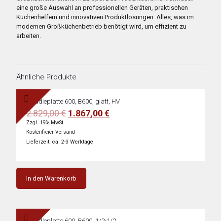
eine große Auswahl an professionellen Geräten, praktischen
Küchenhelfern und innovativen Produktlösungen. Alles, was im
modernen Großküchenbetrieb benötigt wird, um effizient zu
arbeiten.
Ähnliche Produkte
Griddleplatte 600, B600, glatt, HV
Ursprünglicher
Aktueller
2.829,00
€
1.867,00
€
Preis
Preis
Zzgl. 19% MwSt.
war:
ist:
Kostenfreier Versand
2.829,00 €
1.867,00 €.
Lieferzeit: ca. 2-3 Werktage
In den Warenkorb
Griddleplatte 600, B600, 1/2-1/2