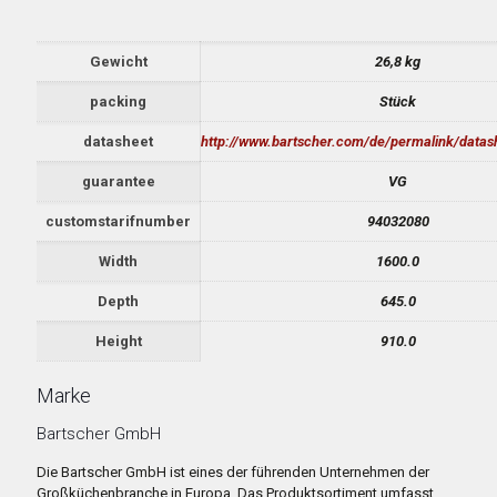
Gewicht
26,8 kg
packing
Stück
datasheet
http://www.bartscher.com/de/permalink/data
guarantee
VG
customstarifnumber
94032080
Width
1600.0
Depth
645.0
Height
910.0
Marke
Bartscher GmbH
Die Bartscher GmbH ist eines der führenden Unternehmen der
Großküchenbranche in Europa. Das Produktsortiment umfasst