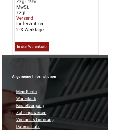
Zzgl. 19%
war:
ist:
MwSt.
959,00 €
681,00 €.
zzgl.
Versand
Lieferzeit: ca.
2-3 Werktage
In den Warenkorb
Allgemeine Informationen
Mein Konto
Warenkorb
Bestellvorgang
Zahlungsweisen
Versand & Lieferung
Datenschutz