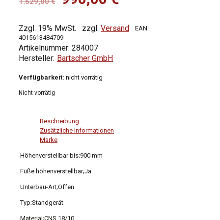
1.529,00
€
Preis
Preis
war:
ist:
Zzgl. 19% MwSt.
zzgl.
Versand
EAN:
4015613484709
1.529,00 €
990,00 €.
Artikelnummer:
284007
Bartscher GmbH
Verfügbarkeit:
nicht vorrätig
Nicht vorrätig
Beschreibung
Zusätzliche Informationen
Marke
Höhenverstellbar bis;900 mm
Füße höhenverstellbar;Ja
Unterbau-Art;Offen
Typ;Standgerät
Material;CNS 18/10