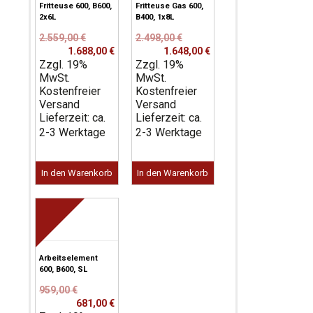
Fritteuse 600, B600,
Fritteuse Gas 600,
2x6L
B400, 1x8L
Ursprünglicher
Aktueller
Ursprünglicher
Aktueller
2.559,00
€
2.498,00
€
Preis
Preis
Preis
Preis
1.688,00
€
1.648,00
€
Zzgl. 19%
war:
ist:
Zzgl. 19%
war:
ist:
MwSt.
2.559,00 €
1.688,00 €.
MwSt.
2.498,00 €
1.648,00 €.
Kostenfreier
Kostenfreier
Versand
Versand
Lieferzeit: ca.
Lieferzeit: ca.
2-3 Werktage
2-3 Werktage
In den Warenkorb
In den Warenkorb
Arbeitselement
600, B600, SL
Ursprünglicher
Aktueller
959,00
€
Preis
Preis
681,00
€