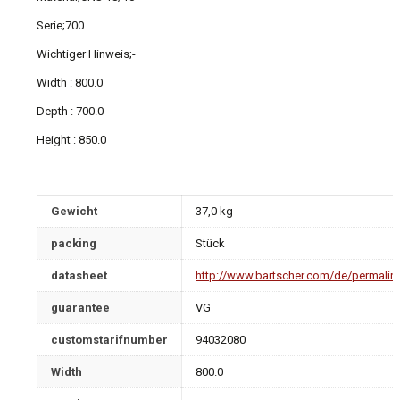
Serie;700
Wichtiger Hinweis;-
Width : 800.0
Depth : 700.0
Height : 850.0
Gewicht
37,0 kg
packing
Stück
datasheet
http://www.bartscher.com/de/permalin
guarantee
VG
customstarifnumber
94032080
Width
800.0