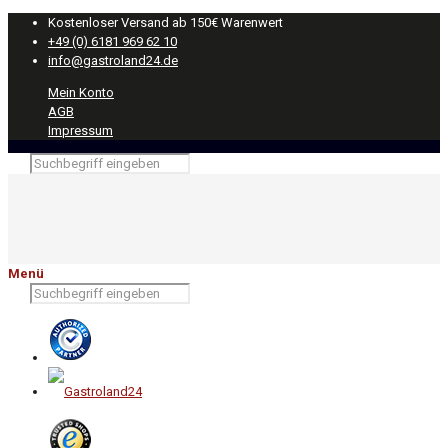
Kostenloser Versand ab 150€ Warenwert
+49 (0) 6181 969 62 10
info@gastroland24.de
Mein Konto
AGB
Impressum
Menü