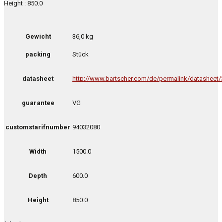
Height : 850.0
Gewicht
36,0 kg
packing
Stück
datasheet
http://www.bartscher.com/de/permalink/datasheet
guarantee
VG
customstarifnumber
94032080
Width
1500.0
Depth
600.0
Height
850.0