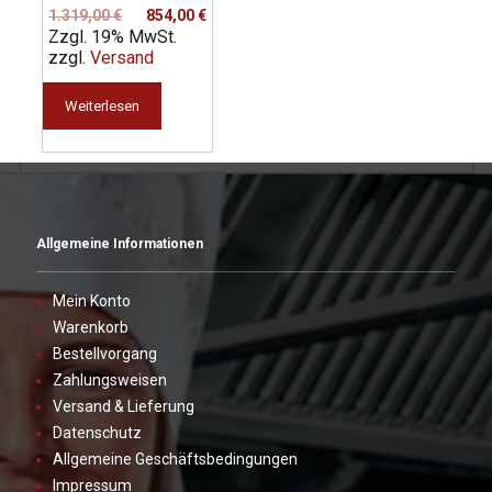
Ursprünglicher
Aktueller
1.319,00
€
854,00
€
Zzgl. 19% MwSt.
Preis
Preis
zzgl.
Versand
war:
ist:
1.319,00 €
854,00 €.
Weiterlesen
Allgemeine Informationen
Mein Konto
Warenkorb
Bestellvorgang
Zahlungsweisen
Versand & Lieferung
Datenschutz
Allgemeine Geschäftsbedingungen
Impressum