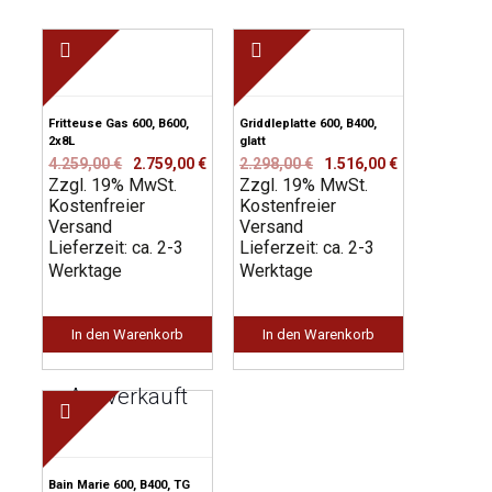
Fritteuse Gas 600, B600,
Griddleplatte 600, B400,
2x8L
glatt
Ursprünglicher
Aktueller
Ursprünglicher
Aktueller
4.259,00
€
2.759,00
€
2.298,00
€
1.516,00
€
Zzgl. 19% MwSt.
Preis
Preis
Zzgl. 19% MwSt.
Preis
Preis
Kostenfreier
war:
ist:
Kostenfreier
war:
ist:
Versand
4.259,00 €
2.759,00 €.
Versand
2.298,00 €
1.516,00 €.
Lieferzeit: ca. 2-3
Lieferzeit: ca. 2-3
Werktage
Werktage
In den Warenkorb
In den Warenkorb
Ausverkauft
Bain Marie 600, B400, TG