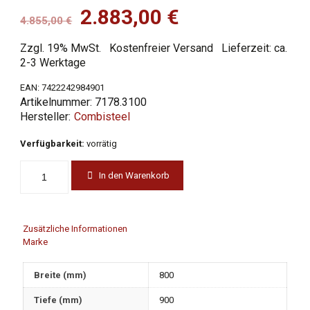
Ursprünglicher
Aktueller
2.883,00
€
4.855,00
€
Preis
Preis
Zzgl. 19% MwSt.
Kostenfreier Versand
Lieferzeit: ca.
war:
ist:
2-3 Werktage
4.855,00 €
2.883,00 €.
EAN:
7422242984901
Artikelnummer:
7178.3100
Combisteel
Verfügbarkeit:
vorrätig
In den Warenkorb
Zusätzliche Informationen
Marke
Breite (mm)
800
Tiefe (mm)
900