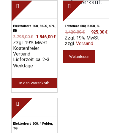
Ausverkauft
Elektroherd 600, B600, 4PL,
Fritteuse 600, B400, 6L
EB
Ursprünglicher
Aktueller
1.429,00
€
925,00
€
Ursprünglicher
Aktueller
2.798,00
€
1.846,00
€
Zzgl. 19% MwSt.
Preis
Preis
Zzgl. 19% MwSt.
Preis
Preis
zzgl.
Versand
war:
ist:
Kostenfreier
war:
ist:
1.429,00 €
925,00 €.
Versand
2.798,00 €
1.846,00 €.
Weiterlesen
Lieferzeit: ca. 2-3
Werktage
In den Warenkorb
Elektroherd 600, 4 Felder,
TG