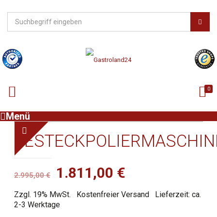
0
Menü
BESTECKPOLIERMASCHIN
Ursprünglicher
Aktueller
1.811,00
€
2.995,00
€
Preis
Preis
Zzgl. 19% MwSt.
Kostenfreier Versand
Lieferzeit: ca.
war:
ist:
2-3 Werktage
2.995,00 €
1.811,00 €.