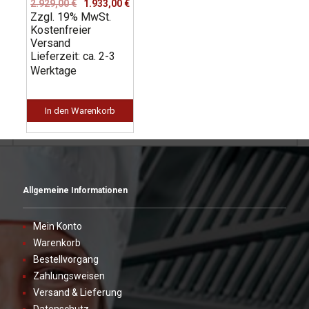
Ursprünglicher
Aktueller
2.929,00
€
1.933,00
€
Zzgl. 19% MwSt.
Preis
Preis
Kostenfreier
war:
ist:
Versand
2.929,00 €
1.933,00 €.
Lieferzeit: ca. 2-3
Werktage
In den Warenkorb
Allgemeine Informationen
Mein Konto
Warenkorb
Bestellvorgang
Zahlungsweisen
Versand & Lieferung