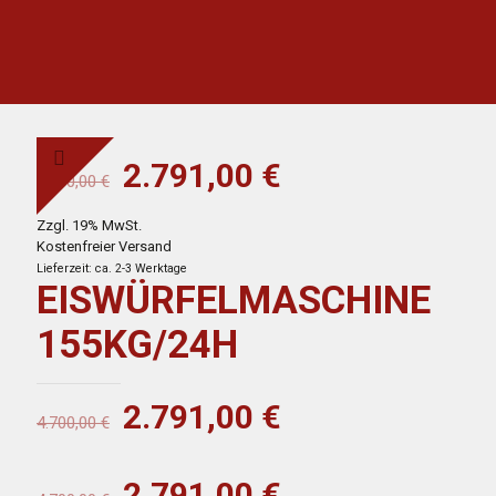
Ursprünglicher
Aktueller
2.791,00
€
4.700,00
€
Preis
Preis
Zzgl. 19% MwSt.
war:
ist:
Kostenfreier Versand
4.700,00 €
2.791,00 €.
Lieferzeit: ca. 2-3 Werktage
EISWÜRFELMASCHINE
155KG/24H
Ursprünglicher
Aktueller
2.791,00
€
4.700,00
€
Preis
Preis
war:
ist:
Ursprünglicher
Aktueller
2.791,00
€