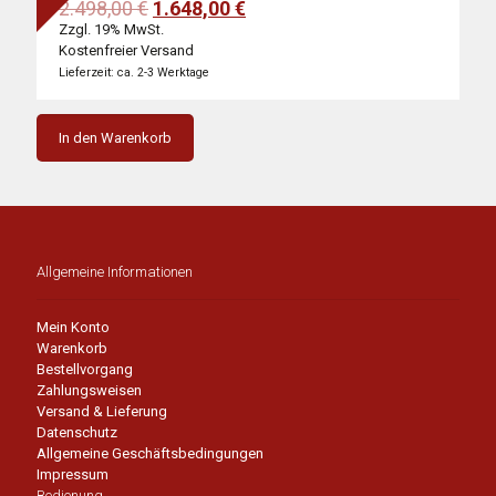
Ursprünglicher
Aktueller
2.498,00
€
1.648,00
€
Preis
Preis
Zzgl. 19% MwSt.
war:
ist:
Kostenfreier Versand
2.498,00 €
1.648,00 €.
Lieferzeit: ca. 2-3 Werktage
In den Warenkorb
Allgemeine Informationen
Mein Konto
Warenkorb
Bestellvorgang
Zahlungsweisen
Versand & Lieferung
Datenschutz
Allgemeine Geschäftsbedingungen
Impressum
Bedienung