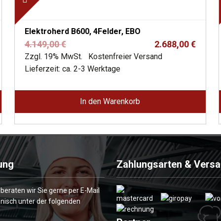
Elektroherd B600, 4Felder, EBO
Ursprünglicher
Aktueller
4.149,00
€
2.688,00
€
Preis
Preis
Zzgl. 19% MwSt.
Kostenfreier Versand
war:
ist:
Lieferzeit: ca. 2-3 Werktage
4.149,00 €
2.688,00 €.
In den Warenkorb
ung
Zahlungsarten & Vers
 beraten wir Sie gerne per E-Mail
onisch unter der folgenden