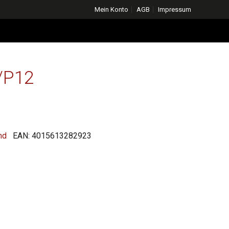
Mein Konto
AGB
Impressum
/P12
icher
ktueller
reis
nd
EAN:
4015613282923
t:
65,00 €.