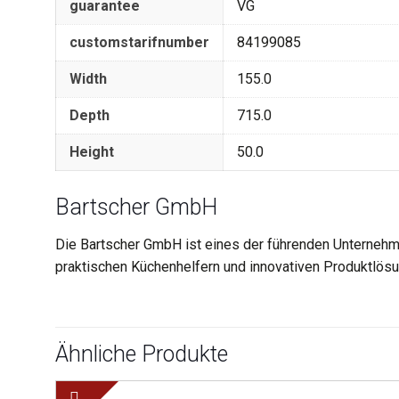
guarantee
VG
customstarifnumber
84199085
Width
155.0
Depth
715.0
Height
50.0
Bartscher GmbH
Die Bartscher GmbH ist eines der führenden Unternehm
praktischen Küchenhelfern und innovativen Produktlösun
Ähnliche Produkte