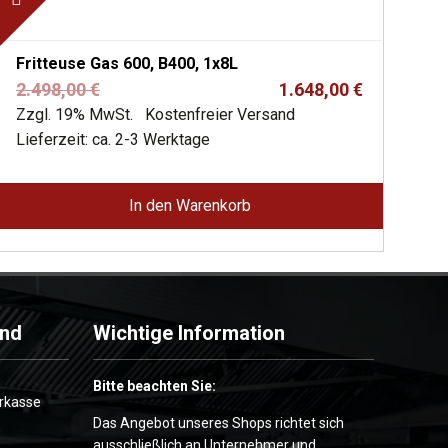
Fritteuse Gas 600, B400, 1x8L
Ursprünglicher
Aktueller
2.498,00
€
1.648,00
€
Preis
Preis
Zzgl. 19% MwSt.
Kostenfreier Versand
war:
ist:
Lieferzeit: ca. 2-3 Werktage
2.498,00 €
1.648,00 €.
In den Warenkorb
and
Wichtige Information
Bitte beachten Sie:
Das Angebot unseres Shops richtet sich
ausschließlich an Unternehmer und