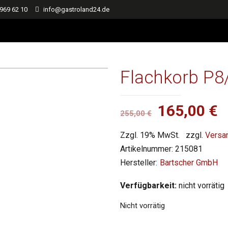
 969 62 10
info@gastroland24.de
Flachkorb P8
Ursprüngl
A
165,00
€
255,00
€
Preis
P
Zzgl. 19% MwSt.
zzgl.
Versa
war:
is
Artikelnummer:
215081
255,00 €
1
Bartscher GmbH
Verfügbarkeit:
nicht vorrätig
Nicht vorrätig