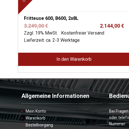
Fritteuse 600, B600, 2x8L
Ursprünglicher
Aktueller
3.249,00
€
2.144,00
€
Preis
Preis
Zzgl. 19% MwSt.
Kostenfreier Versand
war:
ist:
Lieferzeit: ca. 2-3 Werktage
3.249,00 €
2.144,00 €.
In den Warenkorb
Allgemeine Informationen
Bedien
Mein Konto
Bei Fragen
oder telef
Warenkorb
Nummer:
Bestellvorgang