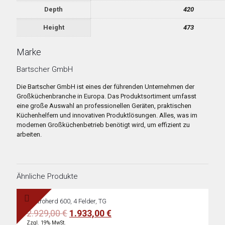
Depth
420
Height
473
Marke
Bartscher GmbH
Die Bartscher GmbH ist eines der führenden Unternehmen der
Großküchenbranche in Europa. Das Produktsortiment umfasst
eine große Auswahl an professionellen Geräten, praktischen
Küchenhelfern und innovativen Produktlösungen. Alles, was im
modernen Großküchenbetrieb benötigt wird, um effizient zu
arbeiten.
Ähnliche Produkte
Elektroherd 600, 4 Felder, TG
Ursprünglicher
Aktueller
2.929,00
€
1.933,00
€
Preis
Preis
Zzgl. 19% MwSt.