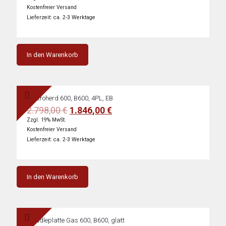
war:
ist:
Kostenfreier Versand
2.929,00 €
1.933,00 €.
Lieferzeit: ca. 2-3 Werktage
In den Warenkorb
Elektroherd 600, B600, 4PL, EB
Ursprünglicher
Aktueller
2.798,00
€
1.846,00
€
Preis
Preis
Zzgl. 19% MwSt.
war:
ist:
Kostenfreier Versand
2.798,00 €
1.846,00 €.
Lieferzeit: ca. 2-3 Werktage
In den Warenkorb
Griddleplatte Gas 600, B600, glatt