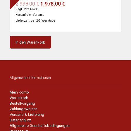
Ursprünglicher
Aktueller
2.998,00
€
1.978,00
€
Preis
Preis
Zzgl. 19% MwSt.
war:
ist:
Kostenfreier Versand
2.998,00 €
1.978,00 €.
Lieferzeit: ca. 2-3 Werktage
In den Warenkorb
Allgemeine Informationen
Mein Konto
Warenkorb
Bestellvorgang
Zahlungsweisen
Versand & Lieferung
Datenschutz
Allgemeine Geschäftsbedingungen