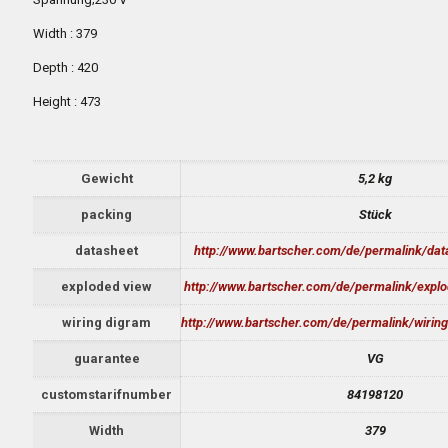
Width : 379
Depth : 420
Height : 473
Gewicht
5,2 kg
packing
Stück
datasheet
http://www.bartscher.com/de/permalink/da
exploded view
http://www.bartscher.com/de/permalink/expl
wiring digram
http://www.bartscher.com/de/permalink/wiri
guarantee
VG
customstarifnumber
84198120
Width
379