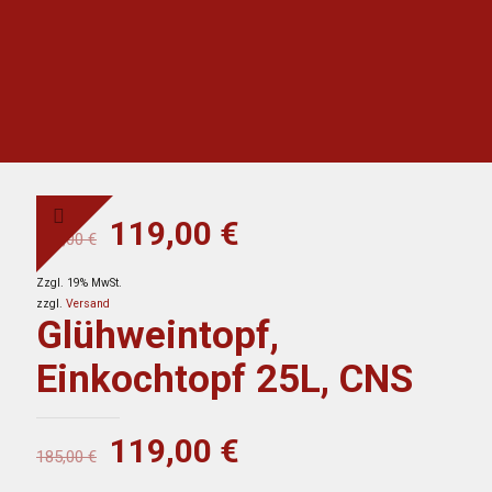
Ursprünglicher
Aktueller
119,00
€
185,00
€
Preis
Preis
Zzgl. 19% MwSt.
war:
ist:
zzgl.
Versand
185,00 €
119,00 €.
Glühweintopf,
Einkochtopf 25L, CNS
Ursprünglicher
Aktueller
119,00
€
185,00
€
Preis
Preis