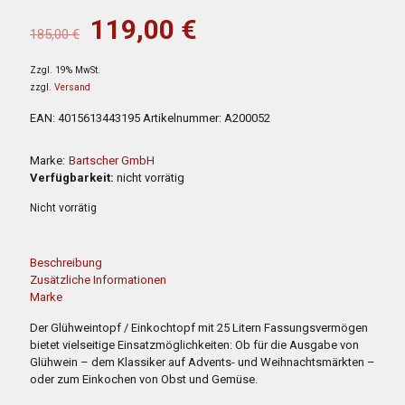
war:
ist:
Ursprünglicher
Aktueller
119,00
€
185,00
€
185,00 €
119,00 €.
Preis
Preis
Zzgl. 19% MwSt.
war:
ist:
zzgl.
Versand
185,00 €
119,00 €.
EAN:
4015613443195
Artikelnummer:
A200052
Marke:
Bartscher GmbH
Verfügbarkeit:
nicht vorrätig
Nicht vorrätig
Beschreibung
Zusätzliche Informationen
Marke
Der Glühweintopf / Einkochtopf mit 25 Litern Fassungsvermögen
bietet vielseitige Einsatzmöglichkeiten: Ob für die Ausgabe von
Glühwein – dem Klassiker auf Advents- und Weihnachtsmärkten –
oder zum Einkochen von Obst und Gemüse.