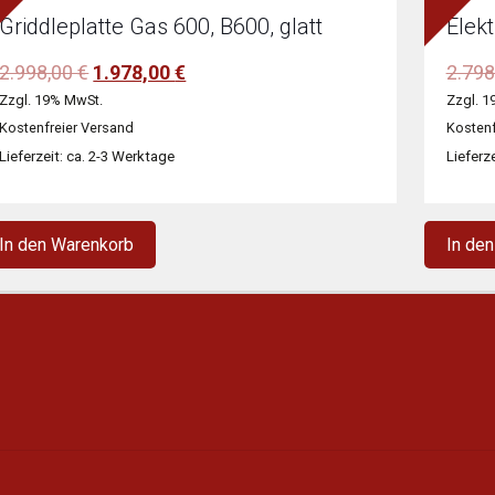
Griddleplatte Gas 600, B600, glatt
Elek
Ursprünglicher
Aktueller
2.998,00
€
1.978,00
€
2.798
Preis
Preis
Zzgl. 19% MwSt.
Zzgl. 1
war:
ist:
Kostenfreier Versand
Kostenf
2.998,00 €
1.978,00 €.
Lieferzeit: ca. 2-3 Werktage
Lieferz
In den Warenkorb
In de