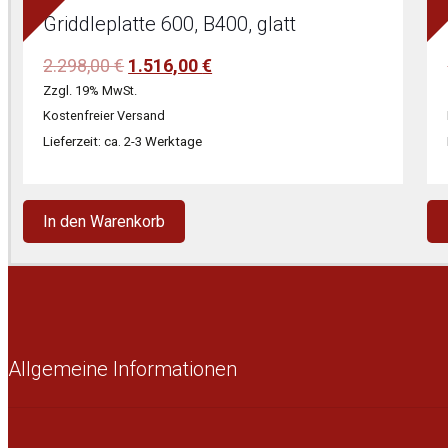
Griddleplatte 600, B400, glatt
Ursprünglicher
Aktueller
2.298,00
€
1.516,00
€
Preis
Preis
Zzgl. 19% MwSt.
war:
ist:
Kostenfreier Versand
2.298,00 €
1.516,00 €.
Lieferzeit: ca. 2-3 Werktage
In den Warenkorb
Allgemeine Informationen