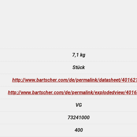
7,1 kg
Stück
http://www.bartscher.com/de/permalink/datasheet/40162
http://www.bartscher.com/de/permalink/explodedview/401
VG
73241000
400