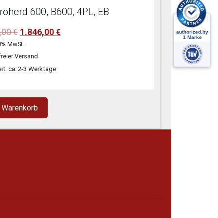
troherd 600, B600, 4PL, EB
Ursprünglicher
Aktueller
,00
€
1.846,00
€
Preis
Preis
9% MwSt.
war:
ist:
reier Versand
2.798,00 €
1.846,00 €.
eit: ca. 2-3 Werktage
n Warenkorb