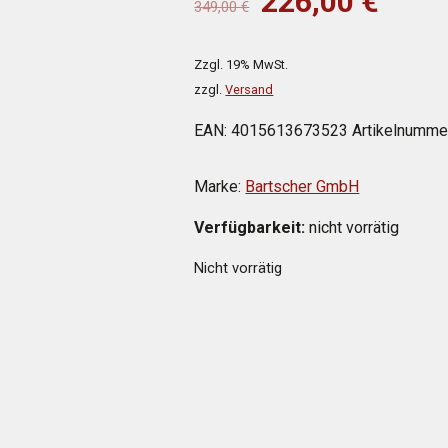
Ursprüngliche
Aktue
226,00
€
349,00
€
349,00 €
226,0
Preis
Preis
war:
ist:
Zzgl. 19% MwSt.
349,00 €
226,0
zzgl.
Versand
EAN:
4015613673523
Artikelnumme
Marke:
Bartscher GmbH
Verfügbarkeit:
nicht vorrätig
Nicht vorrätig