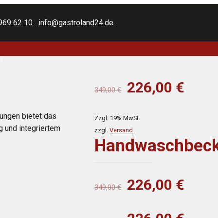
969 62 10
info@gastroland24.de
s
Ursprüngliche
Aktue
226,00
€
349,00
€
Preis
Preis
war:
ist:
ungen bietet das
Zzgl. 19% MwSt.
349,00 €
226,0
 und integriertem
zzgl.
Versand
Handwaschbeck
Ursprüngliche
Aktue
226,00
€
349,00
€
Preis
Preis
war:
ist: