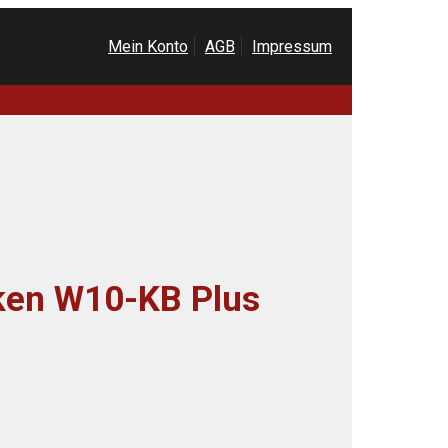
Mein Konto
AGB
Impressum
r
ller
0 €.
en W10-KB Plus
r
ller