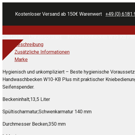
Kostenloser Versand ab 150€ Warenwert
+49 (0) 6181 
Startseite
Unkategorisiert
Handwaschbecken W10-KB Plu
Beschreibung
Zusätzliche Informationen
Marke
Hygienisch und unkompliziert – Beste hygienische Voraussetz
Handwaschbecken W10-KB Plus mit praktischer Kniebedienung
Seifenspender.
Beckeninhalt;13,5 Liter
Spültischarmatur;Schwenkarmatur 140 mm
Durchmesser Becken;350 mm