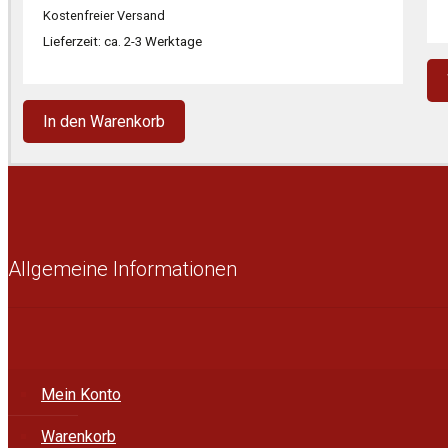
war:
ist:
Kostenfreier Versand
3.249,00 €
2.144,00 €.
Lieferzeit: ca. 2-3 Werktage
In den Warenkorb
Allgemeine Informationen
Mein Konto
Warenkorb