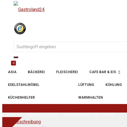
0
ASIA
BÄCKEREI
FLEISCHEREI
CAFE BAR & EIS
EDELSTAHLMÖBEL
LÜFTUNG
KÜHLUNG
KÜCHENHELFER
WARMHALTEN
Startseite
Unkategorisiert
Hockerkocher IND 1K300
Beschreibung