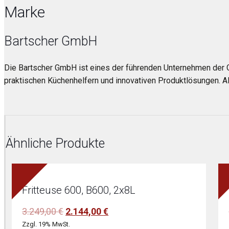
Marke
Bartscher GmbH
Die Bartscher GmbH ist eines der führenden Unternehmen der 
praktischen Küchenhelfern und innovativen Produktlösungen. Al
Ähnliche Produkte
Fritteuse 600, B600, 2x8L
Ursprünglicher
Aktueller
3.249,00
€
2.144,00
€
Preis
Preis
Zzgl. 19% MwSt.