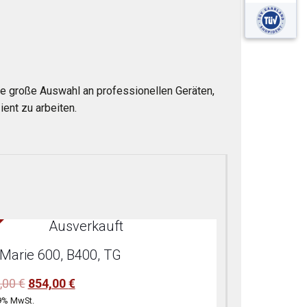
e große Auswahl an professionellen Geräten,
ent zu arbeiten.
Ausverkauft
 Marie 600, B400, TG
Ursprünglicher
Aktueller
,00
€
854,00
€
Preis
Preis
9% MwSt.