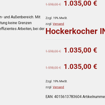
Ursprünglich
Ak
1.035,00
€
1.598,00
€
Preis
Pr
war:
ist
en- und Außenbereich. Mit
Zzgl. 19% MwSt.
1.598,00 €
1.
itung keine Grenzen
zzgl.
Versand
ffizientes Arbeiten, bei der
Hockerkocher I
Ursprünglich
Ak
1.035,00
€
1.598,00
€
Preis
Pr
war:
ist
Ursprünglich
Ak
1.035,00
€
1.598,00
€
1.598,00 €
1.
Preis
Pr
war:
ist
Zzgl. 19% MwSt.
1.598,00 €
1.
zzgl.
Versand
EAN:
4015613783604
Artikelnumme