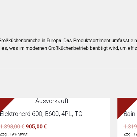
Großküchenbranche in Europa. Das Produktsortiment umfasst ein
les, was im modernen Großküchenbetrieb benötigt wird, um effizi
Ausverkauft
Elektroherd 600, B600, 4PL, TG
Bain
Ursprünglicher
Aktueller
1.398,00
€
905,00
€
1.319
Preis
Preis
Zzgl. 19% MwSt.
Zzgl. 1