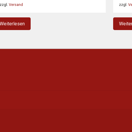
war:
ist:
zzgl.
Versand
zzgl.
V
1.398,00 €
905,00 €.
Weiterlesen
Weite