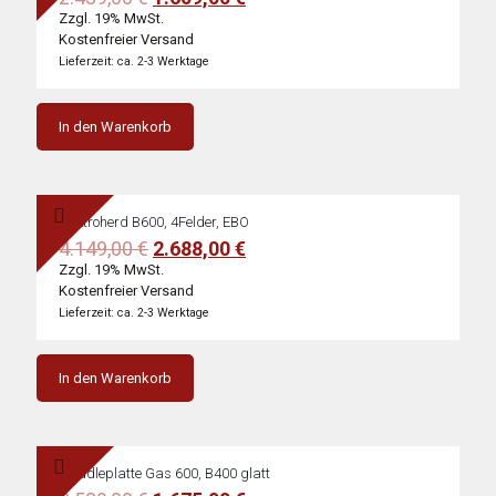
Preis
Preis
Zzgl. 19% MwSt.
war:
ist:
Kostenfreier Versand
2.439,00 €
1.609,00 €.
Lieferzeit: ca. 2-3 Werktage
In den Warenkorb
Elektroherd B600, 4Felder, EBO
Ursprünglicher
Aktueller
4.149,00
€
2.688,00
€
Preis
Preis
Zzgl. 19% MwSt.
war:
ist:
Kostenfreier Versand
4.149,00 €
2.688,00 €.
Lieferzeit: ca. 2-3 Werktage
In den Warenkorb
Griddleplatte Gas 600, B400 glatt