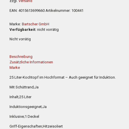
zzgl.
Versand
145,00 €
93,00 €.
EAN:
4015613699660
Artikelnummer:
100441
Marke:
Bartscher GmbH
Verfügbarkeit:
nicht vorrätig
Nicht vorrätig
Beschreibung
Zusätzliche Informationen
Marke
25 Liter-Kochtopf im Hochformat – Auch geeignet für Induktion.
Mit Schüttrand;Ja
Inhalt;25 Liter
Induktionsgeeignet;Ja
Inklusive;1 Deckel
Griff-Eigenschaften;Hitzeisoliert