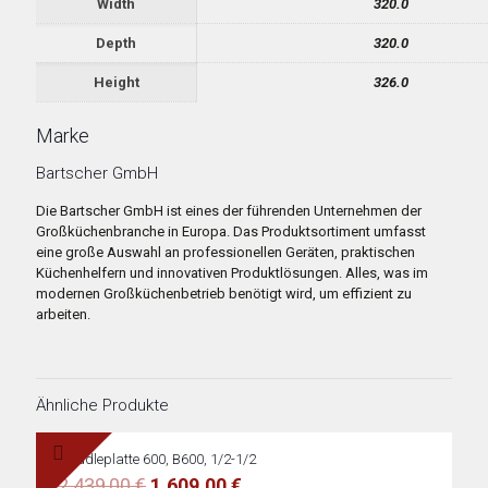
Width
320.0
Depth
320.0
Height
326.0
Marke
Bartscher GmbH
Die Bartscher GmbH ist eines der führenden Unternehmen der
Großküchenbranche in Europa. Das Produktsortiment umfasst
eine große Auswahl an professionellen Geräten, praktischen
Küchenhelfern und innovativen Produktlösungen. Alles, was im
modernen Großküchenbetrieb benötigt wird, um effizient zu
arbeiten.
Ähnliche Produkte
Griddleplatte 600, B600, 1/2-1/2
Ursprünglicher
Aktueller
2.439,00
€
1.609,00
€