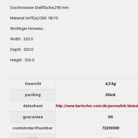
Durchmesser Stellfläche;290 mm
Material Griff(e);CNS 18/10
Wichtiger Hinweis;-
Width : 320.0
Depth : 320.0
Height : 326.0
Gewicht
4,5 kg
packing
Stück
datasheet
http://www.bartscher.com/de/permalink/data
guarantee
VG
customstarifnumber
73239300