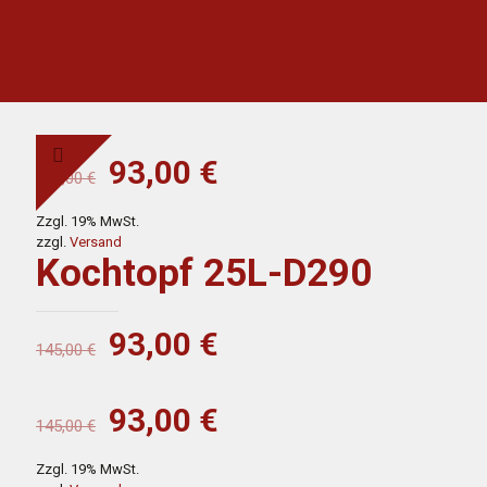
Ursprünglicher
Aktueller
93,00
€
145,00
€
Preis
Preis
Zzgl. 19% MwSt.
war:
ist:
zzgl.
Versand
145,00 €
93,00 €.
Kochtopf 25L-D290
Ursprünglicher
Aktueller
93,00
€
145,00
€
Preis
Preis
war:
ist:
Ursprünglicher
Aktueller
93,00
€
145,00
€
145,00 €
93,00 €.
Preis
Preis
Zzgl. 19% MwSt.
war:
ist: