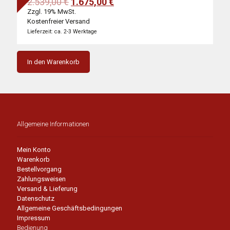
Ursprünglicher
Aktueller
2.539,00
€
1.675,00
€
Preis
Preis
Zzgl. 19% MwSt.
war:
ist:
Kostenfreier Versand
2.539,00 €
1.675,00 €.
Lieferzeit: ca. 2-3 Werktage
In den Warenkorb
Allgemeine Informationen
Mein Konto
Warenkorb
Bestellvorgang
Zahlungsweisen
Versand & Lieferung
Datenschutz
Allgemeine Geschäftsbedingungen
Impressum
Bedienung