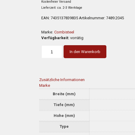
war:
ist:
Kostenfreier Versand
5.000,00 €
2.970,
Lieferzeit: ca. 2-3 Werktage
EAN:
7435137839835
Artikelnummer:
7489.2045
Marke:
Combisteel
Verfügbarkeit:
vorrätig
In den Warenkorb
Zusätzliche Informationen
Marke
Breite (mm)
Tiefe (mm)
Hohe (mm)
Type