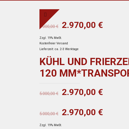
Ursprünglicher
Aktuel
2.970,00
€
5.000,00
€
Preis
Preis
Zzgl. 19% MwSt.
war:
ist:
Kostenfreier Versand
5.000,00 €
2.970,
Lieferzeit: ca. 2-3 Werktage
KÜHL UND FRIERZE
120 MM*TRANSPOR
Ursprünglicher
Aktuel
2.970,00
€
5.000,00
€
Preis
Preis
war:
ist:
Ursprünglicher
Aktuel
2.970,00
€
5.000,00
€
5.000,00 €
2.970,
Preis
Preis
Zzgl. 19% MwSt.