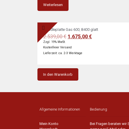
Weiterlesen
Griddleplatte Gas 600, B400 glatt
Ursprünglicher
Aktueller
2.539,00
€
1.675,00
€
Preis
Preis
Zzgl. 19% MwSt.
war:
ist:
Kostenfreier Versand
2.539,00 €
1.675,00 €.
Lieferzeit: ca. 2-3 Werktage
In den Warenkorb
Allgemeine Informationen
Bedienung
Mein Konto
Bei Fragen beraten wir 