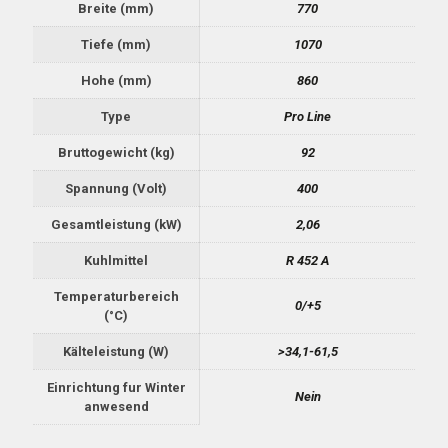
Breite (mm)
770
Tiefe (mm)
1070
Hohe (mm)
860
Type
Pro Line
Bruttogewicht (kg)
92
Spannung (Volt)
400
Gesamtleistung (kW)
2,06
Kuhlmittel
R 452 A
Temperaturbereich
0/+5
(°C)
Kälteleistung (W)
>34,1-61,5
Einrichtung fur Winter
Nein
anwesend