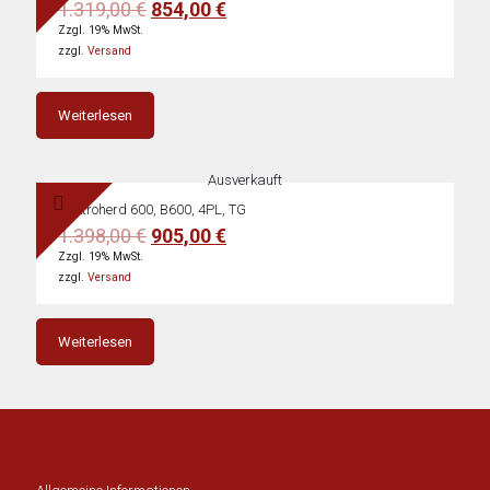
Ursprünglicher
Aktueller
1.319,00
€
854,00
€
Preis
Preis
Zzgl. 19% MwSt.
war:
ist:
zzgl.
Versand
1.319,00 €
854,00 €.
Weiterlesen
Ausverkauft
Elektroherd 600, B600, 4PL, TG
Ursprünglicher
Aktueller
1.398,00
€
905,00
€
Preis
Preis
Zzgl. 19% MwSt.
war:
ist:
zzgl.
Versand
1.398,00 €
905,00 €.
Weiterlesen