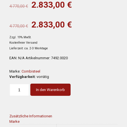
Ursprünglicher
Aktueller
2.833,00
€
4.770,00
€
Preis
Preis
war:
ist:
Ursprünglicher
Aktueller
2.833,00
€
4.770,00
€
4.770,00 €
2.833,00 €.
Preis
Preis
Zzgl. 19% MwSt.
war:
ist:
Kostenfreier Versand
4.770,00 €
2.833,00 €.
Lieferzeit: ca. 2-3 Werktage
EAN:
N/A
Artikelnummer:
7492.0020
Marke:
Combisteel
Verfügbarkeit:
vorrätig
In den Warenkorb
Zusätzliche Informationen
Marke