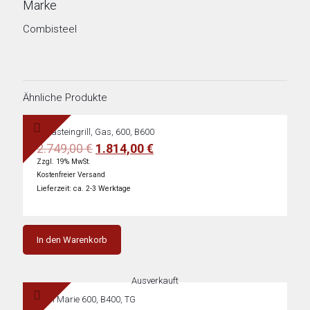
Marke
Combisteel
Ähnliche Produkte
Lavasteingrill, Gas, 600, B600
Ursprünglicher
Aktueller
2.749,00
€
1.814,00
€
Preis
Preis
Zzgl. 19% MwSt.
war:
ist:
Kostenfreier Versand
2.749,00 €
1.814,00 €.
Lieferzeit: ca. 2-3 Werktage
In den Warenkorb
Ausverkauft
Bain Marie 600, B400, TG