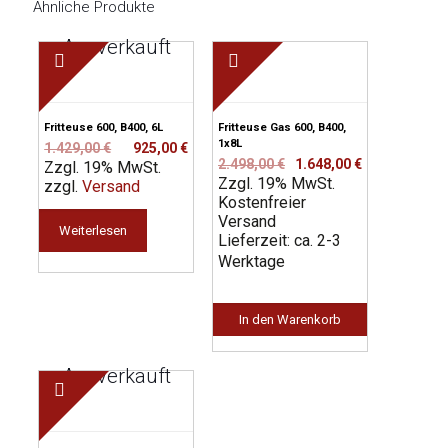
Ähnliche Produkte
Ausverkauft
Fritteuse 600, B400, 6L
Fritteuse Gas 600, B400,
1x8L
Ursprünglicher
Aktueller
1.429,00
€
925,00
€
Ursprünglicher
Aktueller
2.498,00
€
1.648,00
€
Zzgl. 19% MwSt.
Preis
Preis
Zzgl. 19% MwSt.
Preis
Preis
zzgl.
Versand
war:
ist:
Kostenfreier
war:
ist:
1.429,00 €
925,00 €.
Versand
2.498,00 €
1.648,00 €.
Weiterlesen
Lieferzeit: ca. 2-3
Werktage
In den Warenkorb
Ausverkauft