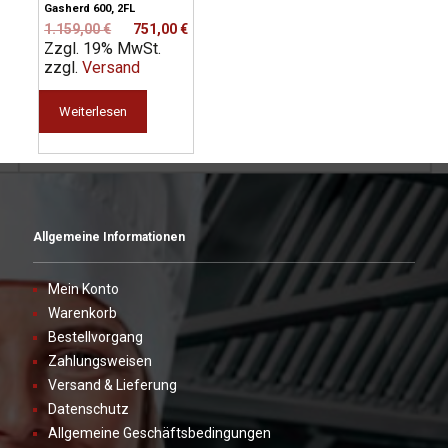
Gasherd 600, 2FL
Ursprünglicher
Aktueller
1.159,00
€
751,00
€
Zzgl. 19% MwSt.
Preis
Preis
zzgl.
Versand
war:
ist:
1.159,00 €
751,00 €.
Weiterlesen
Allgemeine Informationen
Mein Konto
Warenkorb
Bestellvorgang
Zahlungsweisen
Versand & Lieferung
Datenschutz
Allgemeine Geschäftsbedingungen