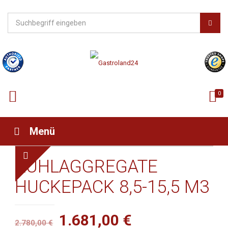
0
Menü
KÜHLAGGREGATE
HUCKEPACK 8,5-15,5 M3
Ursprünglicher
Aktueller
1.681,00
€
2.780,00
€