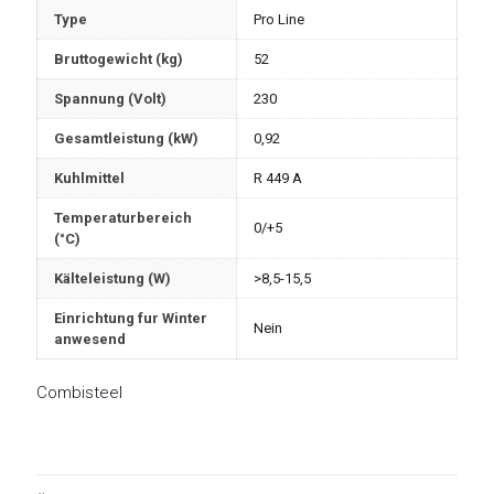
Type
Pro Line
Bruttogewicht (kg)
52
Spannung (Volt)
230
Gesamtleistung (kW)
0,92
Kuhlmittel
R 449 A
Temperaturbereich
0/+5
(°C)
Kälteleistung (W)
>8,5-15,5
Einrichtung fur Winter
Nein
anwesend
Combisteel