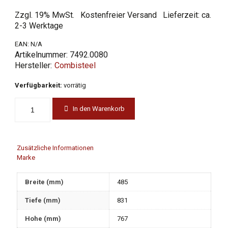
Preis
Preis
Zzgl. 19% MwSt.
Kostenfreier Versand
Lieferzeit: ca.
war:
ist:
2-3 Werktage
2.780,00 €
1.681,00 €.
EAN:
N/A
Artikelnummer:
7492.0080
Combisteel
Verfügbarkeit:
vorrätig
In den Warenkorb
Zusätzliche Informationen
Marke
Breite (mm)
485
Tiefe (mm)
831
Hohe (mm)
767