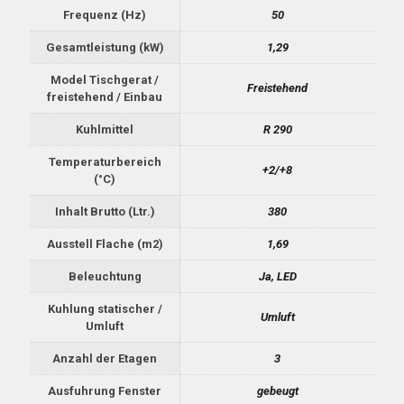
Frequenz (Hz)
50
Gesamtleistung (kW)
1,29
Model Tischgerat /
Freistehend
freistehend / Einbau
Kuhlmittel
R 290
Temperaturbereich
+2/+8
(°C)
Inhalt Brutto (Ltr.)
380
Ausstell Flache (m2)
1,69
Beleuchtung
Ja, LED
Kuhlung statischer /
Umluft
Umluft
Anzahl der Etagen
3
Ausfuhrung Fenster
gebeugt