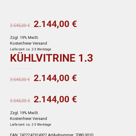
Ursprünglicher
Aktueller
2.144,00
€
3.545,00
€
Preis
Preis
Zzgl. 19% MwSt.
war:
ist:
Kostenfreier Versand
3.545,00 €
2.144,00 €.
Lieferzeit: ca. 2-3 Werktage
KÜHLVITRINE 1.3
Ursprünglicher
Aktueller
2.144,00
€
3.545,00
€
Preis
Preis
war:
ist:
Ursprünglicher
Aktueller
2.144,00
€
3.545,00
€
3.545,00 €
2.144,00 €.
Preis
Preis
Zzgl. 19% MwSt.
war:
ist:
Kostenfreier Versand
3.545,00 €
2.144,00 €.
Lieferzeit: ca. 2-3 Werktage
EAN:
7422242914922
Artikelnummer:
7080.0010