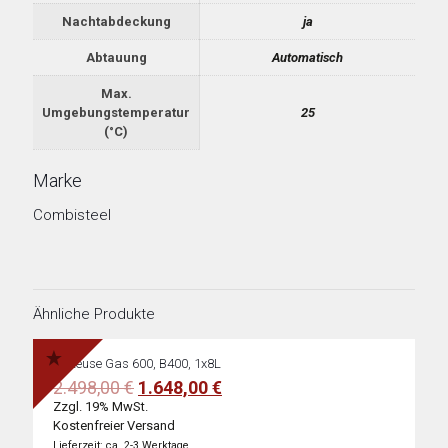
Nachtabdeckung
ja
Abtauung
Automatisch
Max.
Umgebungstemperatur
25
(°C)
Marke
Combisteel
Ähnliche Produkte
Fritteuse Gas 600, B400, 1x8L
Ursprünglicher
Aktueller
2.498,00
€
1.648,00
€
Preis
Preis
Zzgl. 19% MwSt.
war:
ist:
Kostenfreier Versand
2.498,00 €
1.648,00 €.
Lieferzeit: ca. 2-3 Werktage