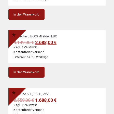
In den Warenkorb
Elektroherd B600, 4Felder, EBO
Ursprünglicher
Aktueller
4.149,00
€
2.688,00
€
Preis
Preis
Zzgl. 19% MwSt.
war:
ist:
Kostenfreier Versand
4.149,00 €
2.688,00 €.
Lieferzeit: ca. 2-3 Werktage
In den Warenkorb
Fritteuse 600, B600, 2x6L
Ursprünglicher
Aktueller
2.559,00
€
1.688,00
€
Preis
Preis
Zzgl. 19% MwSt.
war:
ist:
Kostenfreier Versand