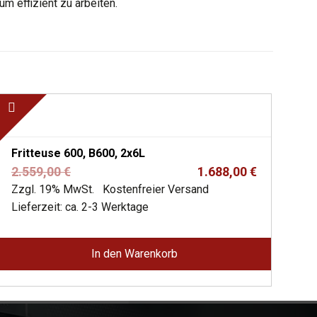
m effizient zu arbeiten.
Fritteuse 600, B600, 2x6L
Ursprünglicher
Aktueller
2.559,00
€
1.688,00
€
Preis
Preis
Zzgl. 19% MwSt.
Kostenfreier Versand
war:
ist:
Lieferzeit: ca. 2-3 Werktage
2.559,00 €
1.688,00 €.
In den Warenkorb