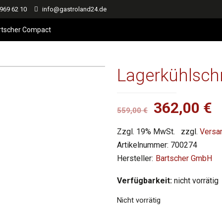
 969 62 10
info@gastroland24.de
rtscher Compact
Lagerkühlsch
Ursprüngl
A
362,00
€
559,00
€
Preis
P
Zzgl. 19% MwSt.
zzgl.
Versa
war:
is
Artikelnummer:
700274
559,00 €
3
Bartscher GmbH
Verfügbarkeit:
nicht vorrätig
Nicht vorrätig