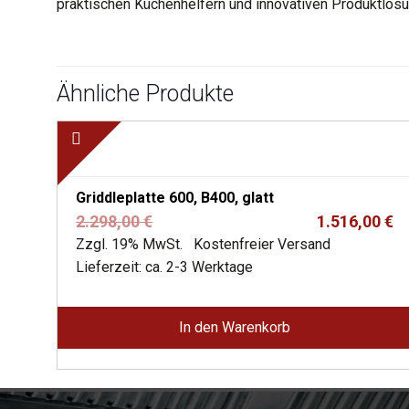
praktischen Küchenhelfern und innovativen Produktlösun
Ähnliche Produkte
Griddleplatte 600, B400, glatt
Ursprünglicher
Aktueller
2.298,00
€
1.516,00
€
Preis
Preis
Zzgl. 19% MwSt.
Kostenfreier Versand
war:
ist:
Lieferzeit: ca. 2-3 Werktage
2.298,00 €
1.516,00 €.
In den Warenkorb