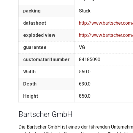
packing
Stück
datasheet
http://www.bartscher.co
exploded view
http://www.bartscher.co
guarantee
VG
customstarifnumber
84185090
Width
560.0
Depth
630.0
Height
850.0
Bartscher GmbH
Die Bartscher GmbH ist eines der führenden Unternehm