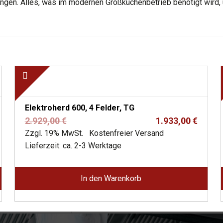
gen. Alles, was im modernen Großküchenbetrieb benötigt wird, u
Elektroherd 600, 4 Felder, TG
Ursprünglicher
Aktueller
2.929,00
€
1.933,00
€
Preis
Preis
Zzgl. 19% MwSt.
Kostenfreier Versand
war:
ist:
Lieferzeit: ca. 2-3 Werktage
2.929,00 €
1.933,00 €.
In den Warenkorb