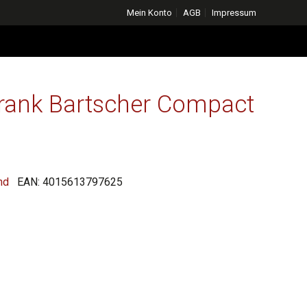
Mein Konto
AGB
Impressum
rank Bartscher Compact
icher
ktueller
reis
nd
EAN:
4015613797625
t:
62,00 €.