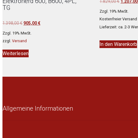
Elektroherd 600, B600, 4PL,
Ursprüngl
1.829,00
€
1.207,0
TG
Preis
Zzgl. 19% MwSt.
war:
Kostenfreier Versand
Ursprünglicher
Aktueller
1.398,00
€
905,00
€
1.829,00
Lieferzeit: ca. 2-3 W
Preis
Preis
Zzgl. 19% MwSt.
war:
ist:
zzgl.
Versand
In den Warenkorb
1.398,00 €
905,00 €.
Weiterlesen
Allgemeine Informationen