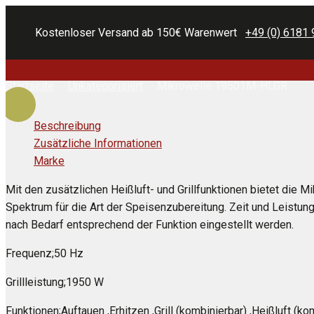
Kostenloser Versand ab 150€ Warenwert
+49 (0) 6181 
Startseite
Unkategorisiert
Mikrowelle 19501M-HLGR
Beschreibung
Zusätzliche Informationen
Marke
Mit den zusätzlichen Heißluft- und Grillfunktionen bietet die M
Spektrum für die Art der Speisenzubereitung. Zeit und Leistung
nach Bedarf entsprechend der Funktion eingestellt werden.
Frequenz;50 Hz
Grillleistung;1950 W
Funktionen;Auftauen ,Erhitzen ,Grill (kombinierbar) ,Heißluft (ko