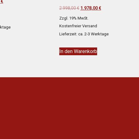
icher
Aktueller
0
€
Ursprünglicher
Aktueller
2.998,00
€
1.978,00
€
Preis
Preis
Preis
ist:
Zzgl. 19% MwSt.
war:
ist:
 €
1.207,00 €.
Kostenfreier Versand
erktage
2.998,00 €
1.978,00 €.
Lieferzeit: ca. 2-3 Werktage
In den Warenkorb