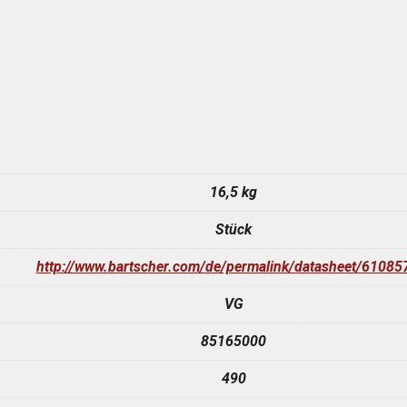
16,5 kg
Stück
http://www.bartscher.com/de/permalink/datasheet/61085
VG
85165000
490