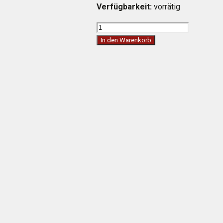
Verfügbarkeit:
vorrätig
PIZZATISCH
MIT
In den Warenkorb
1
TÜR
UND
5
SCHUBLADEN
Menge