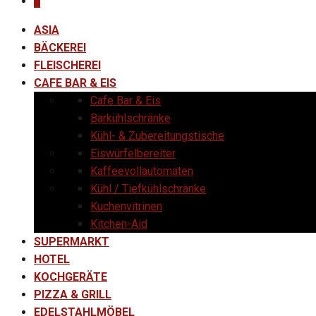
0
ASIA
BÄCKEREI
FLEISCHEREI
CAFE BAR & EIS
Cafe Bar & Eis
Barkühlschränke
Kühl- & Zubereitungstische
Eiswürfelbereiter
Kaffeevollautomaten
Kühl / Tiefkühlschränke
Kuchenvitrinen
Kitchen-Aid
SUPERMARKT
HOTEL
KOCHGERÄTE
PIZZA & GRILL
EDELSTAHLMÖBEL