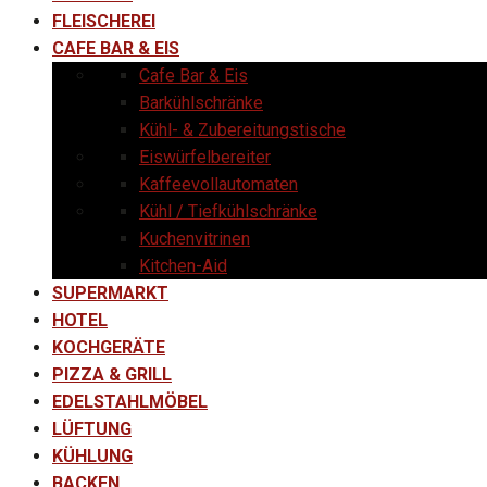
FLEISCHEREI
CAFE BAR & EIS
Cafe Bar & Eis
Barkühlschränke
Kühl- & Zubereitungstische
Eiswürfelbereiter
Kaffeevollautomaten
Kühl / Tiefkühlschränke
Kuchenvitrinen
Kitchen-Aid
SUPERMARKT
HOTEL
KOCHGERÄTE
PIZZA & GRILL
EDELSTAHLMÖBEL
LÜFTUNG
KÜHLUNG
BACKEN