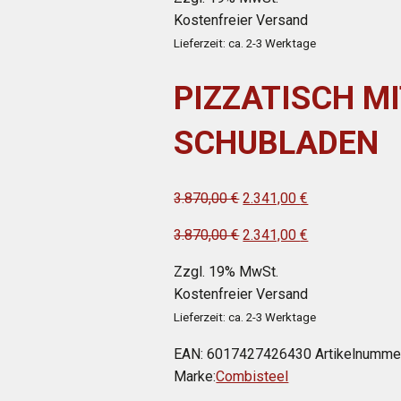
war:
ist:
Kostenfreier Versand
3.870,00 €
2.341,00 €.
Lieferzeit: ca. 2-3 Werktage
PIZZATISCH MI
SCHUBLADEN
Ursprünglicher
Aktueller
3.870,00
€
2.341,00
€
Preis
Preis
Ursprünglicher
Aktueller
3.870,00
€
2.341,00
€
war:
ist:
Preis
Preis
3.870,00 €
2.341,00 €.
Zzgl. 19% MwSt.
war:
ist:
Kostenfreier Versand
3.870,00 €
2.341,00 €.
Lieferzeit: ca. 2-3 Werktage
EAN:
6017427426430
Artikelnumme
Marke:
Combisteel