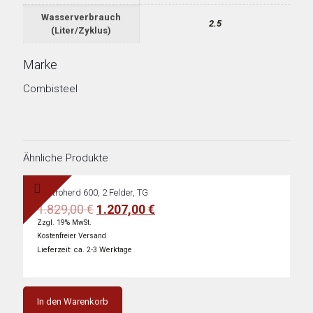
Wasserverbrauch
2.5
(Liter/Zyklus)
Marke
Combisteel
Ähnliche Produkte
Elektroherd 600, 2 Felder, TG
Ursprünglicher
Aktueller
1.829,00
€
1.207,00
€
Preis
Preis
Zzgl. 19% MwSt.
war:
ist:
Kostenfreier Versand
1.829,00 €
1.207,00 €.
Lieferzeit: ca. 2-3 Werktage
In den Warenkorb