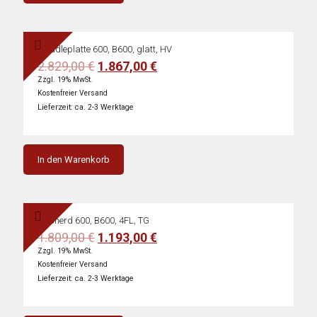
Griddleplatte 600, B600, glatt, HV
Ursprünglicher
Aktueller
2.829,00
€
1.867,00
€
Preis
Preis
Zzgl. 19% MwSt.
war:
ist:
Kostenfreier Versand
2.829,00 €
1.867,00 €.
Lieferzeit: ca. 2-3 Werktage
In den Warenkorb
Gasherd 600, B600, 4FL, TG
Ursprünglicher
Aktueller
1.809,00
€
1.193,00
€
Preis
Preis
Zzgl. 19% MwSt.
war:
ist:
Kostenfreier Versand
1.809,00 €
1.193,00 €.
Lieferzeit: ca. 2-3 Werktage