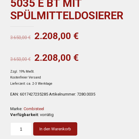
5035 E BT MIT
SPÜLMITTELDOSIERER
Ursprünglicher
Aktueller
2.208,00
€
3.650,00
€
Preis
Preis
war:
ist:
Ursprünglicher
Aktueller
2.208,00
€
3.650,00
€
3.650,00 €
2.208,00 €.
Preis
Preis
Zzgl. 19% MwSt.
war:
ist:
Kostenfreier Versand
3.650,00 €
2.208,00 €.
Lieferzeit: ca. 2-3 Werktage
EAN:
6017427235285
Artikelnummer:
7280.0035
Marke:
Combisteel
Verfügbarkeit:
vorrätig
In den Warenkorb