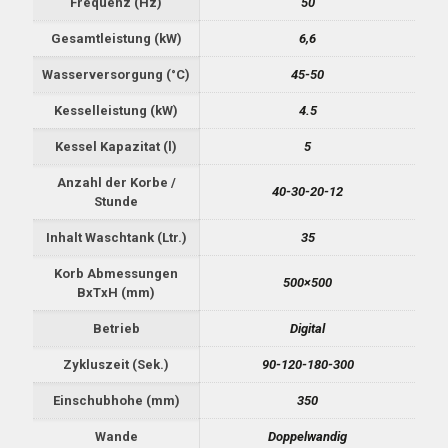
Frequenz (Hz)
50
Gesamtleistung (kW)
6,6
Wasserversorgung (°C)
45-50
Kesselleistung (kW)
4.5
Kessel Kapazitat (l)
5
Anzahl der Korbe /
40-30-20-12
Stunde
Inhalt Waschtank (Ltr.)
35
Korb Abmessungen
500×500
BxTxH (mm)
Betrieb
Digital
Zykluszeit (Sek.)
90-120-180-300
Einschubhohe (mm)
350
Wande
Doppelwandig