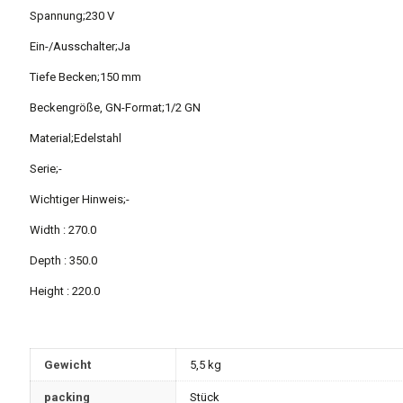
Spannung;230 V
Ein-/Ausschalter;Ja
Tiefe Becken;150 mm
Beckengröße, GN-Format;1/2 GN
Material;Edelstahl
Serie;-
Wichtiger Hinweis;-
Width : 270.0
Depth : 350.0
Height : 220.0
Gewicht
5,5 kg
packing
Stück