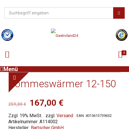
0
Menü
Pommeswärmer 12-150
Ursprünglicher
Aktueller
167,00
€
259,00
€
Preis
Preis
Zzgl. 19% MwSt.
zzgl.
Versand
EAN:
4015613739632
war:
ist:
Artikelnummer:
A114002
259,00 €
167,00 €.
Bartscher GmbH