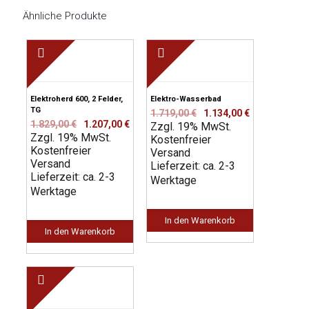
Ähnliche Produkte
Elektroherd 600, 2 Felder,
Elektro-Wasserbad
TG
Ursprünglicher
Aktueller
1.719,00
€
1.134,00
€
Ursprünglicher
Aktueller
1.829,00
€
1.207,00
€
Zzgl. 19% MwSt.
Preis
Preis
Zzgl. 19% MwSt.
Preis
Preis
Kostenfreier
war:
ist:
Kostenfreier
war:
ist:
Versand
1.719,00 €
1.134,00 €.
Versand
1.829,00 €
1.207,00 €.
Lieferzeit: ca. 2-3
Lieferzeit: ca. 2-3
Werktage
Werktage
In den Warenkorb
In den Warenkorb