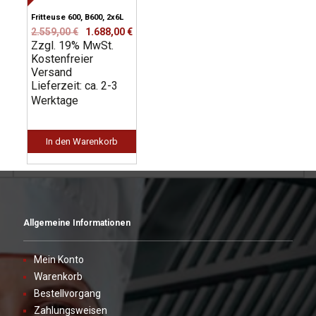
Fritteuse 600, B600, 2x6L
Ursprünglicher
Aktueller
2.559,00
€
1.688,00
€
Zzgl. 19% MwSt.
Preis
Preis
Kostenfreier
war:
ist:
Versand
2.559,00 €
1.688,00 €.
Lieferzeit: ca. 2-3
Werktage
In den Warenkorb
Allgemeine Informationen
Mein Konto
Warenkorb
Bestellvorgang
Zahlungsweisen