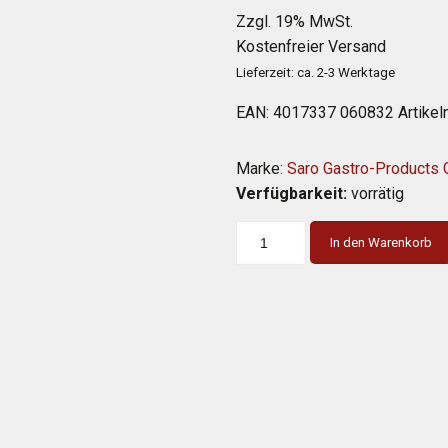
Preis
P
Zzgl. 19% MwSt.
war:
i
Kostenfreier Versand
1.643,00 
9
Lieferzeit: ca. 2-3 Werktage
EAN:
4017337 060832
Artike
Marke:
Saro Gastro-Products
Verfügbarkeit:
vorrätig
In den Warenkorb