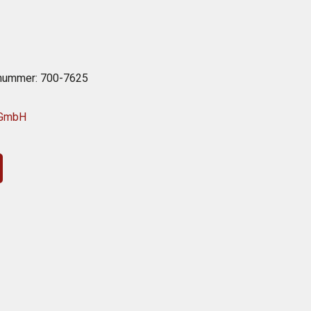
reis
st:
€
03,00 €.
lnummer:
700-7625
 GmbH