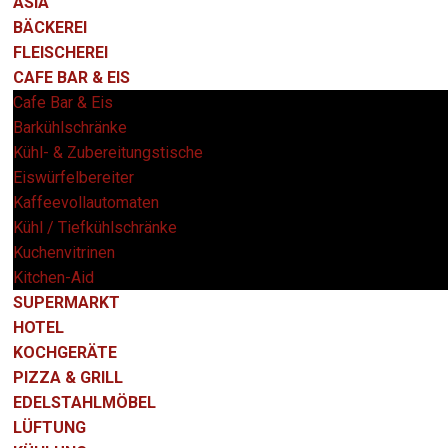
ASIA
BÄCKEREI
FLEISCHEREI
CAFE BAR & EIS
Cafe Bar & Eis
Barkühlschränke
Kühl- & Zubereitungstische
Eiswürfelbereiter
Kaffeevollautomaten
Kühl / Tiefkühlschränke
Kuchenvitrinen
Kitchen-Aid
SUPERMARKT
HOTEL
KOCHGERÄTE
PIZZA & GRILL
EDELSTAHLMÖBEL
LÜFTUNG