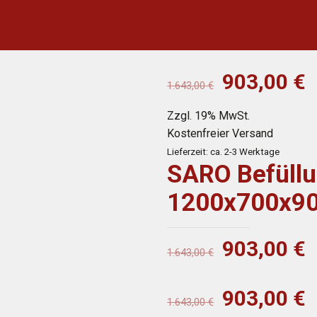
Ursprüngl
A
903,00
€
1.643,00
€
Preis
P
Zzgl. 19% MwSt.
war:
i
Kostenfreier Versand
1.643,00 
9
Lieferzeit: ca. 2-3 Werktage
SARO Befüllu
1200x700x9
Ursprüngl
A
903,00
€
1.643,00
€
Preis
P
war:
i
Ursprüngl
A
903,00
€
1.643,00
€
1.643,00 
9