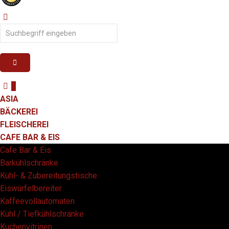
0
ASIA
BÄCKEREI
FLEISCHEREI
CAFE BAR & EIS
Cafe Bar & Eis
Barkühlschränke
Kühl- & Zubereitungstische
Eiswürfelbereiter
Kaffeevollautomaten
Kühl / Tiefkühlschränke
Kuchenvitrinen