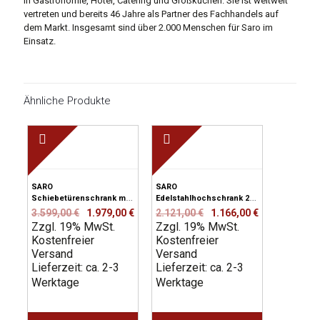
in Gastronomie, Hotel, Catering und Großküchen. Sie ist weltweit
vertreten und bereits 46 Jahre als Partner des Fachhandels auf
dem Markt. Insgesamt sind über 2.000 Menschen für Saro im
Einsatz.
Ähnliche Produkte
SARO
SARO
Schiebetürenschrank mit
Edelstahlhochschrank 2
4 SchubladenAufkantung,
Schiebetüren, Breite
Ursprünglicher
Aktueller
Ursprünglicher
Aktueller
3.599,00
€
1.979,00
€
2.121,00
€
1.166,00
€
2000X700mm
1000mm
Zzgl. 19% MwSt.
Preis
Preis
Zzgl. 19% MwSt.
Preis
Preis
Kostenfreier
war:
ist:
Kostenfreier
war:
ist:
Versand
3.599,00 €
1.979,00 €.
Versand
2.121,00 €
1.166,00 €.
Lieferzeit: ca. 2-3
Lieferzeit: ca. 2-3
Werktage
Werktage