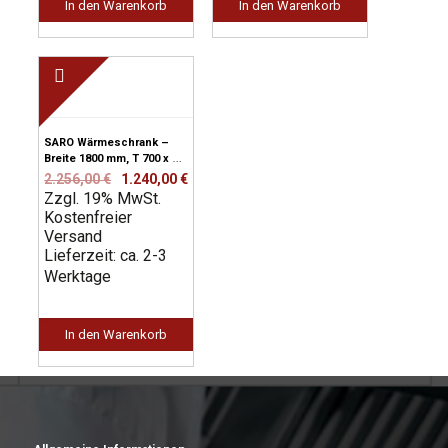
In den Warenkorb
In den Warenkorb
SARO Wärmeschrank –
Breite 1800 mm, T 700 x H
850 mm
Ursprünglicher
Aktueller
2.256,00
€
1.240,00
€
Zzgl. 19% MwSt.
Preis
Preis
Kostenfreier
war:
ist:
Versand
2.256,00 €
1.240,00 €.
Lieferzeit: ca. 2-3
Werktage
In den Warenkorb