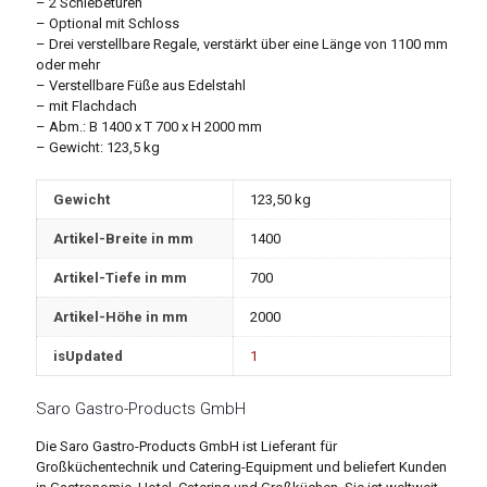
– 2 Schiebetüren
– Optional mit Schloss
– Drei verstellbare Regale, verstärkt über eine Länge von 1100 mm
oder mehr
– Verstellbare Füße aus Edelstahl
– mit Flachdach
– Abm.: B 1400 x T 700 x H 2000 mm
– Gewicht: 123,5 kg
Gewicht
123,50 kg
Artikel-Breite in mm
1400
Artikel-Tiefe in mm
700
Artikel-Höhe in mm
2000
isUpdated
1
Saro Gastro-Products GmbH
Die Saro Gastro-Products GmbH ist Lieferant für
Großküchentechnik und Catering-Equipment und beliefert Kunden