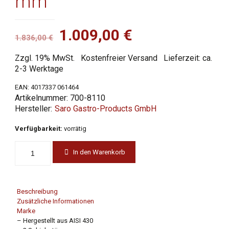
mm
Ursprünglicher
Aktueller
1.009,00
€
1.836,00
€
Preis
Preis
Zzgl. 19% MwSt.
Kostenfreier Versand
Lieferzeit: ca.
war:
ist:
2-3 Werktage
1.836,00 €
1.009,00 €.
EAN:
4017337 061464
Artikelnummer:
700-8110
Saro Gastro-Products GmbH
Verfügbarkeit:
vorrätig
In den Warenkorb
Beschreibung
Zusätzliche Informationen
Marke
– Hergestellt aus AISI 430