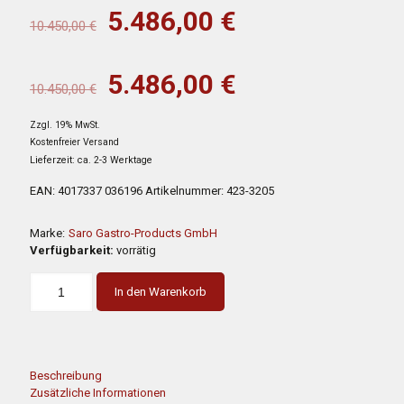
Ursprünglicher
Aktueller
5.486,00
€
10.450,00
€
Preis
Preis
war:
ist:
Ursprünglicher
Aktueller
5.486,00
€
10.450,00
€
10.450,00 €
5.486,00 €.
Preis
Preis
Zzgl. 19% MwSt.
war:
ist:
Kostenfreier Versand
10.450,00 €
5.486,00 €.
Lieferzeit: ca. 2-3 Werktage
EAN:
4017337 036196
Artikelnummer:
423-3205
Marke:
Saro Gastro-Products GmbH
Verfügbarkeit:
vorrätig
In den Warenkorb
Beschreibung
Zusätzliche Informationen