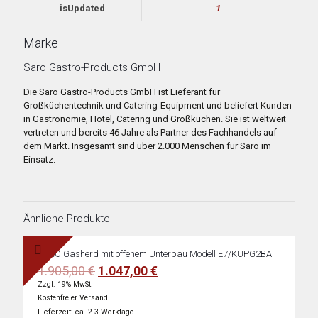
isUpdated
1
Marke
Saro Gastro-Products GmbH
Die Saro Gastro-Products GmbH ist Lieferant für
Großküchentechnik und Catering-Equipment und beliefert Kunden
in Gastronomie, Hotel, Catering und Großküchen. Sie ist weltweit
vertreten und bereits 46 Jahre als Partner des Fachhandels auf
dem Markt. Insgesamt sind über 2.000 Menschen für Saro im
Einsatz.
Ähnliche Produkte
SARO Gasherd mit offenem Unterbau Modell E7/KUPG2BA
Ursprünglicher
Aktueller
1.905,00
€
1.047,00
€
Preis
Preis
Zzgl. 19% MwSt.
war:
ist:
Kostenfreier Versand
1.905,00 €
1.047,00 €.
Lieferzeit: ca. 2-3 Werktage