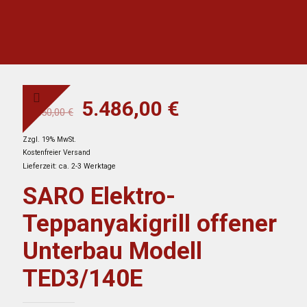
Ursprünglicher
Aktueller
5.486,00
€
10.450,00
€
Preis
Preis
Zzgl. 19% MwSt.
war:
ist:
Kostenfreier Versand
10.450,00 €
5.486,00 €.
Lieferzeit: ca. 2-3 Werktage
SARO Elektro-
Teppanyakigrill offener
Unterbau Modell
TED3/140E