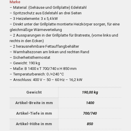
Marke
– Material: (Gehäuse und Grillplatte) Edelstahl
– Spritzschutz aus Edelstahl an drei Seiten
– 3 Heizelemente: 3 x 5,4 kW
– Direkt unter der Grillplatte montierte Heizkörper sorgen, für eine
gleichmäßige Wärmeverteilung
– 2 Aussparungen in der Grillplatte für Bratreste, (vorne links und
rechts in den Ecken)
– 2 herausnehmbare Fettauffangbehälter
– Warmhaltezonen am linken und rechten Rand
– Sicherheitsthermostat
– Gewicht: 190 kg
– Maße: B 1400 x T 700/740 x H 850 mm
– Temperaturbereich: 0 /+240 °C
– Anschluss: 400 V – 50 – 60 Hz – 16,2 kW
Gewicht
190,00 kg
Artikel-Breite in mm
1400
Artikel-Tiefe in mm
700/740
Artikel-Höhe in mm
850