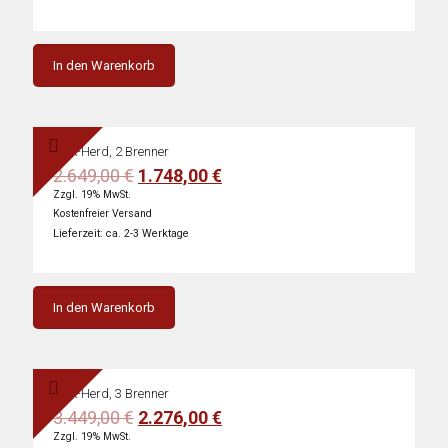
In den Warenkorb
Wok-Herd, 2 Brenner
Ursprünglicher
Aktueller
2.649,00
€
1.748,00
€
Preis
Preis
Zzgl. 19% MwSt.
war:
ist:
Kostenfreier Versand
2.649,00 €
1.748,00 €.
Lieferzeit: ca. 2-3 Werktage
In den Warenkorb
Wok-Herd, 3 Brenner
Ursprünglicher
Aktueller
3.449,00
€
2.276,00
€
Preis
Preis
Zzgl. 19% MwSt.