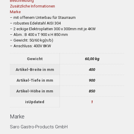
Beschreibung
Zusätzliche Informationen
Marke
– mit offenem Unterbau für Staurraum
– robustes Edelstahl AISI 304
– 2 eckige Elektroplatten 300 x 300mm mit je 4KW
– Abm.: B 400 x T 900 x H 850 mm
– Gewicht: 50/60 kg(n/b)
– Anschluss: 400V 8KW
Gewicht
60,00 kg
Artikel-Breite in mm
400
Artikel-Tiefe in mm
900
Artikel-Höhe in mm
850
isUpdated
1
Marke
Saro Gastro-Products GmbH