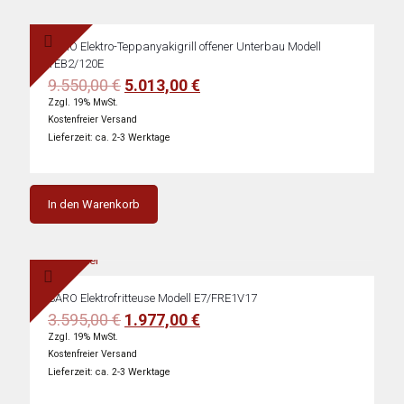
SARO Elektro-Teppanyakigrill offener Unterbau Modell
TEB2/120E
Ursprünglicher
Aktueller
9.550,00
€
5.013,00
€
Preis
Preis
Zzgl. 19% MwSt.
war:
ist:
Kostenfreier Versand
9.550,00 €
5.013,00 €.
Lieferzeit: ca. 2-3 Werktage
In den Warenkorb
SARO Elektrofritteuse Modell E7/FRE1V17
Ursprünglicher
Aktueller
3.595,00
€
1.977,00
€
Preis
Preis
Zzgl. 19% MwSt.
war:
ist:
Kostenfreier Versand
3.595,00 €
1.977,00 €.
Lieferzeit: ca. 2-3 Werktage