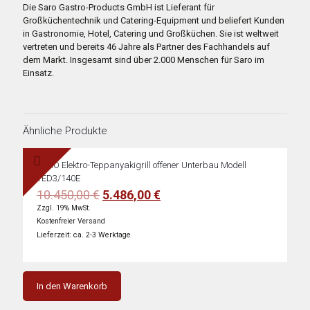
Die Saro Gastro-Products GmbH ist Lieferant für
Großküchentechnik und Catering-Equipment und beliefert Kunden
in Gastronomie, Hotel, Catering und Großküchen. Sie ist weltweit
vertreten und bereits 46 Jahre als Partner des Fachhandels auf
dem Markt. Insgesamt sind über 2.000 Menschen für Saro im
Einsatz.
Ähnliche Produkte
SARO Elektro-Teppanyakigrill offener Unterbau Modell
TED3/140E
Ursprünglicher
Aktueller
10.450,00
€
5.486,00
€
Preis
Preis
Zzgl. 19% MwSt.
war:
ist:
Kostenfreier Versand
10.450,00 €
5.486,00 €.
Lieferzeit: ca. 2-3 Werktage
In den Warenkorb