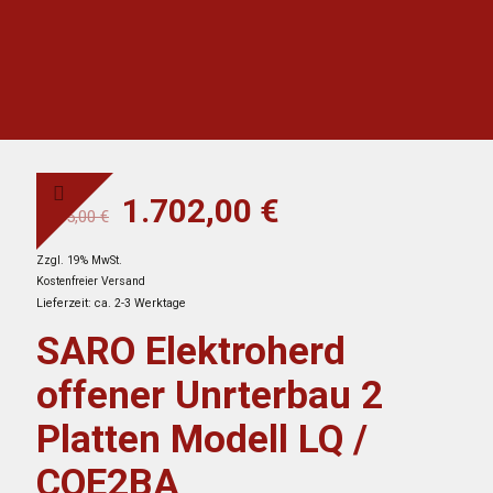
Ursprünglicher
Aktueller
1.702,00
€
3.095,00
€
Preis
Preis
Zzgl. 19% MwSt.
war:
ist:
Kostenfreier Versand
3.095,00 €
1.702,00 €.
Lieferzeit: ca. 2-3 Werktage
SARO Elektroherd
offener Unrterbau 2
Platten Modell LQ /
CQE2BA