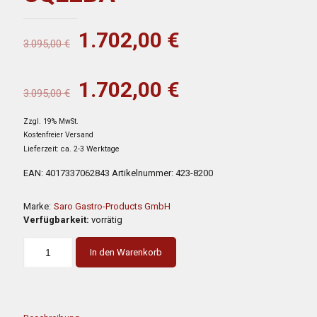
Ursprünglicher
Aktueller
1.702,00
€
3.095,00
€
Preis
Preis
war:
ist:
Ursprünglicher
Aktueller
1.702,00
€
3.095,00
€
3.095,00 €
1.702,00 €.
Preis
Preis
Zzgl. 19% MwSt.
war:
ist:
Kostenfreier Versand
3.095,00 €
1.702,00 €.
Lieferzeit: ca. 2-3 Werktage
EAN:
4017337062843
Artikelnummer:
423-8200
Marke:
Saro Gastro-Products GmbH
Verfügbarkeit:
vorrätig
In den Warenkorb