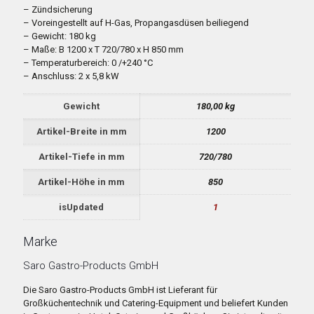
– Zündsicherung
– Voreingestellt auf H-Gas, Propangasdüsen beiliegend
– Gewicht: 180 kg
– Maße: B 1200 x T 720/780 x H 850 mm
– Temperaturbereich: 0 /+240 °C
– Anschluss: 2 x 5,8 kW
Gewicht
180,00 kg
Artikel-Breite in mm
1200
Artikel-Tiefe in mm
720/780
Artikel-Höhe in mm
850
isUpdated
1
Marke
Saro Gastro-Products GmbH
Die Saro Gastro-Products GmbH ist Lieferant für
Großküchentechnik und Catering-Equipment und beliefert Kunden