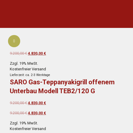
Ursprünglicher
Aktueller
9.200,00
€
4.830,00
€
Preis
Preis
Zzgl. 19% MwSt.
war:
ist:
Kostenfreier Versand
9.200,00 €
4.830,00 €.
Lieferzeit: ca. 2-3 Werktage
SARO Gas-Teppanyakigrill offenem
Unterbau Modell TEB2/120 G
Ursprünglicher
Aktueller
9.200,00
€
4.830,00
€
Preis
Preis
Ursprünglicher
Aktueller
9.200,00
€
4.830,00
€
war:
ist:
Preis
Preis
9.200,00 €
4.830,00 €.
Zzgl. 19% MwSt.
war:
ist:
Kostenfreier Versand
9.200,00 €
4.830,00 €.