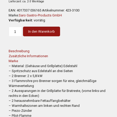
Lieferzeit: ca. 2-3 Werktage
EAN:
4017337 036165
Artikelnummer:
423-3100
Marke:
Saro Gastro-Products GmbH
Verfügbarkeit:
vorrätig
SARO
In den Warenkorb
Gas-
Teppanyakigrill
offenem
Unterbau
Beschreibung
Modell
Zusätzliche Informationen
TEB2/120
Marke
G
– Material: (Gehäuse und Grillplatte) Edelstahl
Menge
– Spritzschutz aus Edelstahl an drei Seiten
– 2 Brenner: 2 x 5,8 kW
– 3 Flammrohre pro Brenner sorgen für eine, gleichmäßige
Wärmeverteilung
– 2 Aussparungen in der Grillplatte für Bratreste, (vorne links und
rechts in den Ecken)
– 2 herausnehmbare Fettauffangbehälter
– Warmhaltezonen am linken und rechten Rand
– Piezo-Zünder
– Pilot-Flamme