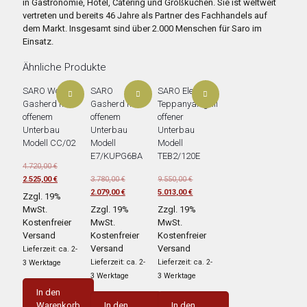
in Gastronomie, Hotel, Catering und Großküchen. Sie ist weltweit
vertreten und bereits 46 Jahre als Partner des Fachhandels auf
dem Markt. Insgesamt sind über 2.000 Menschen für Saro im
Einsatz.
Ähnliche Produkte
SARO Wok-
SARO
SARO Elektro-
Gasherd mit
Gasherd mit
Teppanyakigrill
offenem
offenem
offener
Unterbau
Unterbau
Unterbau
Modell CC/02
Modell
Modell
E7/KUPG6BA
TEB2/120E
Ursprünglicher
4.720,00
€
Preis
Aktueller
Ursprünglicher
Ursprünglicher
2.525,00
€
3.780,00
€
9.550,00
€
war:
Preis
Preis
Aktueller
Preis
Aktueller
2.079,00
€
5.013,00
€
Zzgl. 19%
4.720,00 €
ist:
war:
Preis
war:
Preis
MwSt.
Zzgl. 19%
Zzgl. 19%
2.525,00 €.
3.780,00 €
ist:
9.550,00 €
ist:
Kostenfreier
MwSt.
MwSt.
2.079,00 €.
5.013,00 €.
Versand
Kostenfreier
Kostenfreier
Versand
Versand
Lieferzeit: ca. 2-
Lieferzeit: ca. 2-
Lieferzeit: ca. 2-
3 Werktage
3 Werktage
3 Werktage
In den
Warenkorb
In den
In den