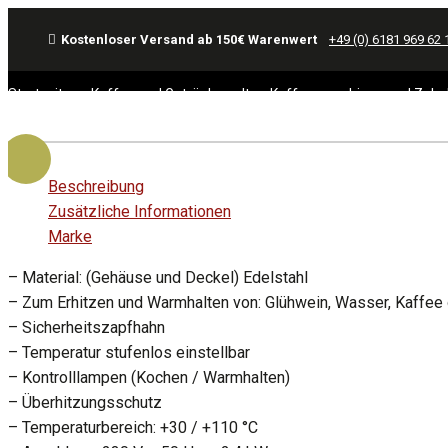
Kostenloser Versand ab 150€ Warenwert
+49 (0) 6181 969 62 
Startseite
Kaffee und Getränkewelt
Kaffeemaschinen und Zube
Beschreibung
Zusätzliche Informationen
Marke
– Material: (Gehäuse und Deckel) Edelstahl
– Zum Erhitzen und Warmhalten von: Glühwein, Wasser, Kaffee
– Sicherheitszapfhahn
– Temperatur stufenlos einstellbar
– Kontrolllampen (Kochen / Warmhalten)
– Überhitzungsschutz
– Temperaturbereich: +30 / +110 °C