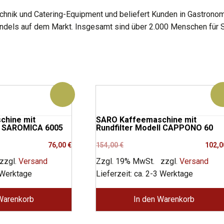
hnik und Catering-Equipment und beliefert Kunden in Gastronomie
andels auf dem Markt. Insgesamt sind über 2.000 Menschen für S
chine mit
SARO Kaffeemaschine mit
ll SAROMICA 6005
Rundfilter Modell CAPPONO 60
her
Ursprünglicher
Aktueller
76,00
€
154,00
€
102,
Preis
Preis
zzgl.
Versand
Zzgl. 19% MwSt.
zzgl.
Versand
war:
ist:
3 Werktage
Lieferzeit: ca. 2-3 Werktage
154,00 €
102,00 €.
Warenkorb
In den Warenkorb