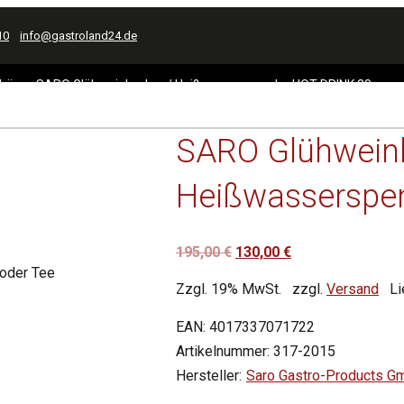
10
info@gastroland24.de
hör
SARO Glühweinkocher / Heißwasserspender HOT DRINK 30
SARO Glühwein
Heißwasserspe
Ursprünglicher
Aktueller
195,00
€
130,00
€
 oder Tee
Preis
Preis
Zzgl. 19% MwSt.
zzgl.
Versand
Li
war:
ist:
195,00 €
130,00 €.
EAN:
4017337071722
Artikelnummer:
317-2015
Saro Gastro-Products 