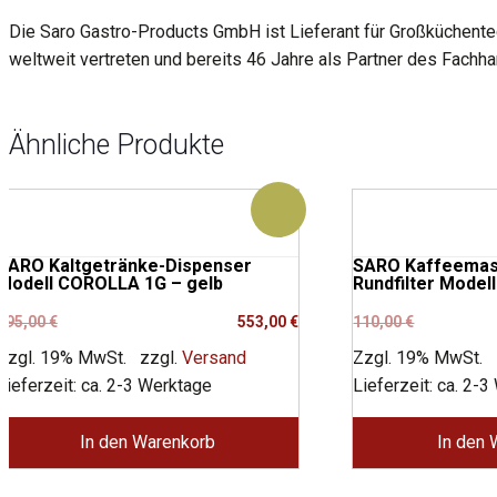
Die Saro Gastro-Products GmbH ist Lieferant für Großküchentec
weltweit vertreten und bereits 46 Jahre als Partner des Fachh
Ähnliche Produkte
SARO Kaltgetränke-Dispenser
SARO Kaffeemas
Modell COROLLA 1G – gelb
Rundfilter Mode
Ursprünglicher
Aktueller
Ursprünglic
Aktueller
895,00
€
553,00
€
110,00
€
Preis
Preis
Preis
Preis
Zzgl. 19% MwSt.
zzgl.
Versand
Zzgl. 19% MwSt.
war:
ist:
war:
ist:
Lieferzeit: ca. 2-3 Werktage
Lieferzeit: ca. 2-
895,00 €
553,00 €.
110,00 €
76,00 €.
In den Warenkorb
In den 