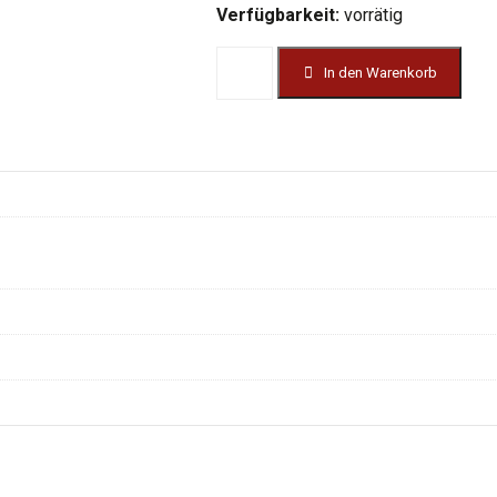
Verfügbarkeit:
vorrätig
SARO
In den Warenkorb
Glühweinkocher
/
Heißwasserspender
HOT
DRINK
30
Menge