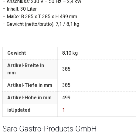
– Anschluss: 230 V – 50 Hz – 2,4 kW
– Inhalt: 30 Liter
– Maße: B 385 x T 385 x H 499 mm
– Gewicht (netto/brutto): 7,1 / 8,1 kg
Gewicht
8,10 kg
Artikel-Breite in
385
mm
Artikel-Tiefe in mm
385
Artikel-Höhe in mm
499
isUpdated
1
Saro Gastro-Products GmbH