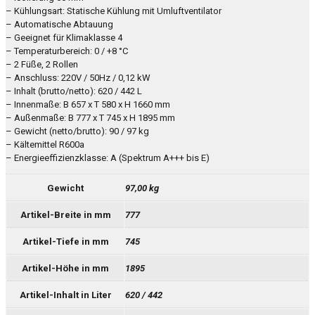
– Kühlungsart: Statische Kühlung mit Umluftventilator
– Automatische Abtauung
– Geeignet für Klimaklasse 4
– Temperaturbereich: 0 / +8 °C
– 2 Füße, 2 Rollen
– Anschluss: 220V / 50Hz / 0,12 kW
– Inhalt (brutto/netto): 620 / 442 L
– Innenmaße: B 657 x T 580 x H 1660 mm
– Außenmaße: B 777 x T 745 x H 1895 mm
– Gewicht (netto/brutto): 90 / 97 kg
– Kältemittel R600a
– Energieeffizienzklasse: A (Spektrum A+++ bis E)
Gewicht
97,00 kg
Artikel-Breite in mm
777
Artikel-Tiefe in mm
745
Artikel-Höhe in mm
1895
Artikel-Inhalt in Liter
620 / 442