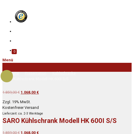
0
Menü
Startseite
Präsentation
Kühlschränke
SARO Kühlschrank Modell HK 600I S/S
Ursprünglicher
Aktueller
1.859,00
€
1.068,00
€
Preis
Preis
Zzgl. 19% MwSt.
war:
ist:
Kostenfreier Versand
1.859,00 €
1.068,00 €.
Lieferzeit: ca. 2-3 Werktage
SARO Kühlschrank Modell HK 600I S/S
Ursprünglicher
Aktueller
1.859,00
€
1.068,00
€