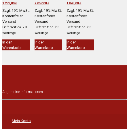
Preis
Aktueller
Preis
Aktueller
Preis
Aktueller
1.279,00
€
2.057,00
€
1.845,00
€
war:
Preis
war:
Preis
war:
Preis
Zzgl. 19% MwSt.
Zzgl. 19% MwSt.
Zzgl. 19% MwSt.
2.327,00 €
ist:
3.740,00 €
ist:
3.355,00 €
ist:
Kostenfreier
Kostenfreier
Kostenfreier
1.279,00 €.
2.057,00 €.
1.845,00 €.
Versand
Versand
Versand
Lieferzeit: ca. 2-3
Lieferzeit: ca. 2-3
Lieferzeit: ca. 2-3
Werktage
Werktage
Werktage
In den
In den
In den
Warenkorb
Warenkorb
Warenkorb
Allgemeine Informationen
Mein Konto