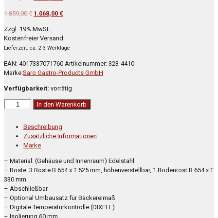
Preis
Preis
Ursprünglicher
Aktueller
1.859,00
€
1.068,00
€
war:
ist:
Preis
Preis
1.859,00 €
1.068,00 €.
Zzgl. 19% MwSt.
war:
ist:
Kostenfreier Versand
1.859,00 €
1.068,00 €.
Lieferzeit: ca. 2-3 Werktage
EAN:
4017337071760
Artikelnummer:
323-4410
Marke:
Saro Gastro-Products GmbH
Verfügbarkeit:
vorrätig
SARO
In den Warenkorb
Kühlschrank
Modell
Beschreibung
HK
Zusätzliche Informationen
600I
Marke
S/S
Menge
– Material: (Gehäuse und Innenraum) Edelstahl
– Roste: 3 Roste B 654 x T 525 mm, höhenverstellbar, 1 Bodenrost B 654 x T
330 mm
– Abschließbar
– Optional Umbausatz für Bäckereimaß
– Digitale Temperaturkontrolle (DIXELL)
– Isolierung 60 mm