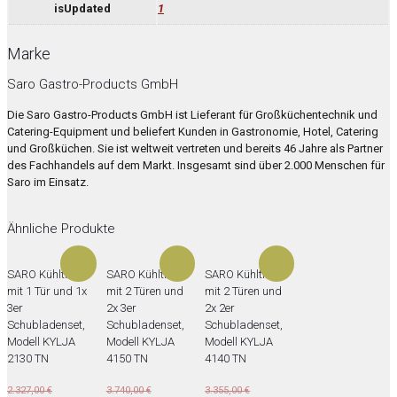
isUpdated
1
Marke
Saro Gastro-Products GmbH
Die Saro Gastro-Products GmbH ist Lieferant für Großküchentechnik und
Catering-Equipment und beliefert Kunden in Gastronomie, Hotel, Catering
und Großküchen. Sie ist weltweit vertreten und bereits 46 Jahre als Partner
des Fachhandels auf dem Markt. Insgesamt sind über 2.000 Menschen für
Saro im Einsatz.
Ähnliche Produkte
SARO Kühltisch
SARO Kühltisch
SARO Kühltisch
mit 1 Tür und 1x
mit 2 Türen und
mit 2 Türen und
3er
2x 3er
2x 2er
Schubladenset,
Schubladenset,
Schubladenset,
Modell KYLJA
Modell KYLJA
Modell KYLJA
2130 TN
4150 TN
4140 TN
Ursprünglicher
Ursprünglicher
Ursprünglicher
2.327,00
€
3.740,00
€
3.355,00
€