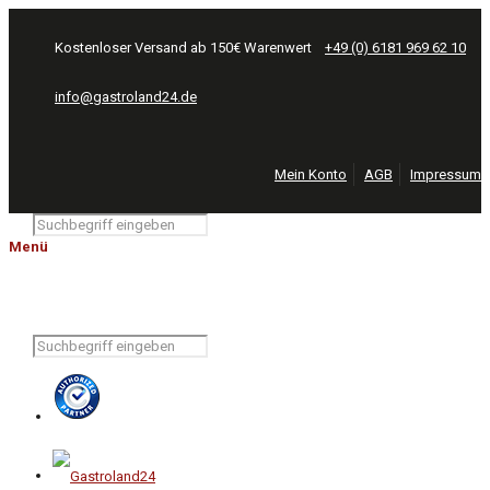
Kostenloser Versand ab 150€ Warenwert
+49 (0) 6181 969 62 10
info@gastroland24.de
Mein Konto
AGB
Impressum
Menü