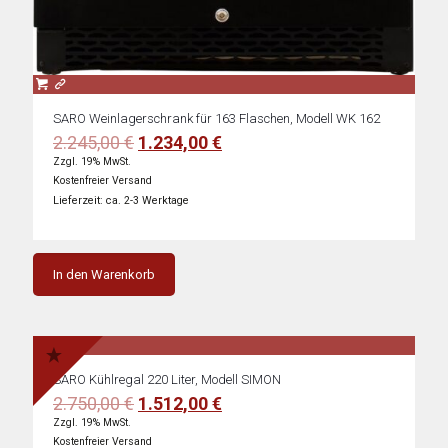
SARO Weinlagerschrank für 163 Flaschen, Modell WK 162
Ursprünglicher
Aktueller
2.245,00
€
1.234,00
€
Preis
Preis
Zzgl. 19% MwSt.
war:
ist:
Kostenfreier Versand
2.245,00 €
1.234,00 €.
Lieferzeit: ca. 2-3 Werktage
In den Warenkorb
SARO Kühlregal 220 Liter, Modell SIMON
Ursprünglicher
Aktueller
2.750,00
€
1.512,00
€
Preis
Preis
Zzgl. 19% MwSt.
war:
ist:
Kostenfreier Versand