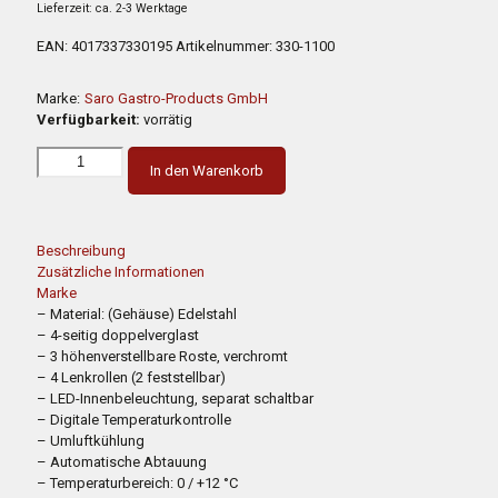
3.894,00 €
2.141,00 €.
Lieferzeit: ca. 2-3 Werktage
EAN:
4017337330195
Artikelnummer:
330-1100
Marke:
Saro Gastro-Products GmbH
Verfügbarkeit:
vorrätig
In den Warenkorb
Beschreibung
Zusätzliche Informationen
Marke
– Material: (Gehäuse) Edelstahl
– 4-seitig doppelverglast
– 3 höhenverstellbare Roste, verchromt
– 4 Lenkrollen (2 feststellbar)
– LED-Innenbeleuchtung, separat schaltbar
– Digitale Temperaturkontrolle
– Umluftkühlung
– Automatische Abtauung
– Temperaturbereich: 0 / +12 °C