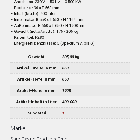
– Anschluss: 230 V – 50 Hz – 0,500 kW
– Roste: 4x 496 x T 562 mm
– Inhalt (brutto): 400 Liter
– Innenmaße: B 553 x T 553 x H 1164 mm
– Außenmaße: B 650 x T 650 x H 1908 mm
– Gewicht (netto/brutto): 175 / 205 kg
– Kältemittel: R290
– Energieeffizienzklasse: C (Spektrum A bis G)
Gewicht
205,00 kg
Artikel-Breite in mm
650
Artikel-Tiefe in mm
650
Artikel-Höhe in mm
1908
Artikel-Inhalt in Liter
400.000
isUpdated
1
Marke
Saro Gastro-Products GmbH