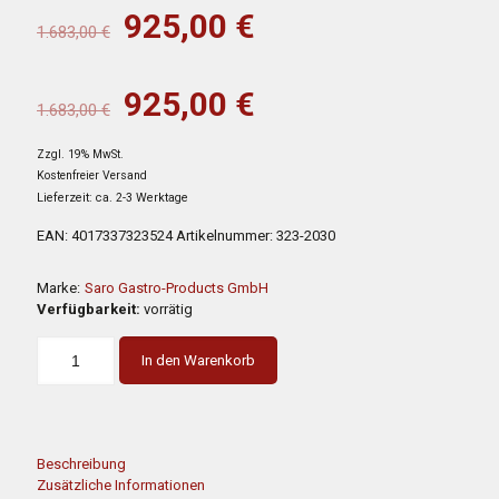
Ursprünglicher
Aktueller
925,00
€
1.683,00
€
Preis
Preis
war:
ist:
Ursprünglicher
Aktueller
925,00
€
1.683,00
€
1.683,00 €
925,00 €.
Preis
Preis
Zzgl. 19% MwSt.
war:
ist:
Kostenfreier Versand
1.683,00 €
925,00 €.
Lieferzeit: ca. 2-3 Werktage
EAN:
4017337323524
Artikelnummer:
323-2030
Marke:
Saro Gastro-Products GmbH
Verfügbarkeit:
vorrätig
In den Warenkorb
Beschreibung
Zusätzliche Informationen