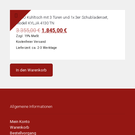
SARO Kühltisch mit 3 Türen und 1x 3er Schubladenset,
Modell KYLJA 4130 TN
Ursprünglicher
Aktueller
3.355,00
€
1.845,00
€
Preis
Preis
Zzgl. 19% MwSt.
war:
ist:
Kostenfreier Versand
3.355,00 €
1.845,00 €.
Lieferzeit: ca. 2-3 Werktage
In den Warenkorb
Allgemeine Informationen
Mein Konto
Warenkorb
Bestellvorgang