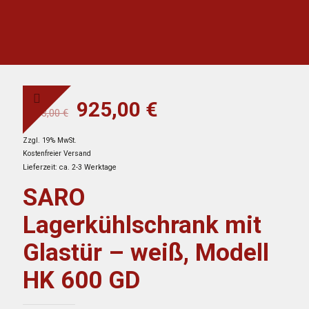
Ursprünglicher
Aktueller
925,00
€
1.683,00
€
Preis
Preis
Zzgl. 19% MwSt.
war:
ist:
Kostenfreier Versand
1.683,00 €
925,00 €.
Lieferzeit: ca. 2-3 Werktage
SARO
Lagerkühlschrank mit
Glastür – weiß, Modell
HK 600 GD