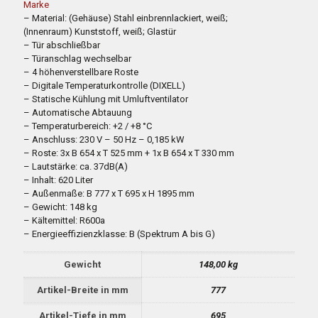
Marke
– Material: (Gehäuse) Stahl einbrennlackiert, weiß;
(Innenraum) Kunststoff, weiß; Glastür
– Tür abschließbar
– Türanschlag wechselbar
– 4 höhenverstellbare Roste
– Digitale Temperaturkontrolle (DIXELL)
– Statische Kühlung mit Umluftventilator
– Automatische Abtauung
– Temperaturbereich: +2 / +8 °C
– Anschluss: 230 V – 50 Hz – 0,185 kW
– Roste: 3x B 654 x T 525 mm + 1x B 654 x T 330 mm
– Lautstärke: ca. 37dB(A)
– Inhalt: 620 Liter
– Außenmaße: B 777 x T 695 x H 1895 mm
– Gewicht: 148 kg
– Kältemittel: R600a
– Energieeffizienzklasse: B (Spektrum A bis G)
Gewicht
148,00 kg
Artikel-Breite in mm
777
Artikel-Tiefe in mm
695