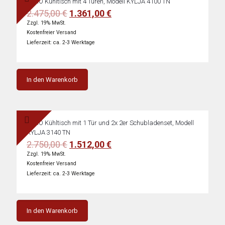
SARO Kühltisch mit 4 Türen, Modell KYLJA 4100 TN
Ursprünglicher
Aktueller
2.475,00
€
1.361,00
€
Preis
Preis
Zzgl. 19% MwSt.
war:
ist:
Kostenfreier Versand
2.475,00 €
1.361,00 €.
Lieferzeit: ca. 2-3 Werktage
In den Warenkorb
SARO Kühltisch mit 1 Tür und 2x 2er Schubladenset, Modell
KYLJA 3140 TN
Ursprünglicher
Aktueller
2.750,00
€
1.512,00
€
Preis
Preis
Zzgl. 19% MwSt.
war:
ist:
Kostenfreier Versand
2.750,00 €
1.512,00 €.
Lieferzeit: ca. 2-3 Werktage
In den Warenkorb