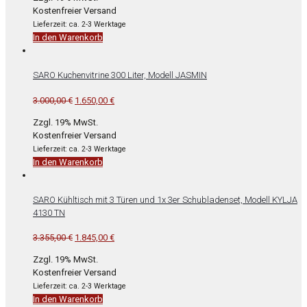
war:
ist:
Kostenfreier Versand
3.355,00 €
1.845,00 €.
Lieferzeit: ca. 2-3 Werktage
In den Warenkorb
SARO Kuchenvitrine 300 Liter, Modell JASMIN
Ursprünglicher
Aktueller
3.000,00
€
1.650,00
€
Preis
Preis
Zzgl. 19% MwSt.
war:
ist:
Kostenfreier Versand
3.000,00 €
1.650,00 €.
Lieferzeit: ca. 2-3 Werktage
In den Warenkorb
SARO Kühltisch mit 3 Türen und 1x 3er Schubladenset, Modell KYLJA
4130 TN
Ursprünglicher
Aktueller
3.355,00
€
1.845,00
€
Preis
Preis
Zzgl. 19% MwSt.
war:
ist:
Kostenfreier Versand
3.355,00 €
1.845,00 €.
Lieferzeit: ca. 2-3 Werktage
In den Warenkorb