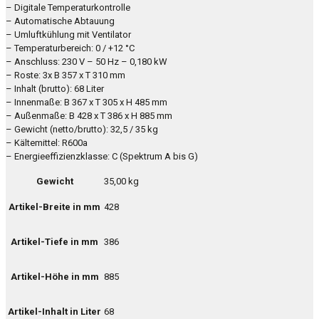
– Digitale Temperaturkontrolle
– Automatische Abtauung
– Umluftkühlung mit Ventilator
– Temperaturbereich: 0 / +12 °C
– Anschluss: 230 V – 50 Hz – 0,180 kW
– Roste: 3x B 357 x T 310 mm
– Inhalt (brutto): 68 Liter
– Innenmaße: B 367 x T 305 x H 485 mm
– Außenmaße: B 428 x T 386 x H 885 mm
– Gewicht (netto/brutto): 32,5 / 35 kg
– Kältemittel: R600a
– Energieeffizienzklasse: C (Spektrum A bis G)
Gewicht
35,00 kg
Artikel-Breite in mm
428
Artikel-Tiefe in mm
386
Artikel-Höhe in mm
885
Artikel-Inhalt in Liter
68