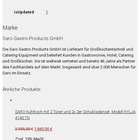
isUpdated
1
Marke
Saro Gastro-Products GmbH
Die Saro Gastro-Products GmbH ist Lieferant für Großküchentechnik und
Catering-Equipment und beliefert Kunden in Gastronomie, Hotel, Catering
und Großküchen. Sie ist weltweit vertreten und bereits 46 Jahre als Partner
des Fachhandels auf dem Markt. Insgesamt sind über 2.000 Menschen für
Saro im Einsatz.
Ähnliche Produkte
SARO Kühltisch mit 2 Türen und 2x 2er Schubladenset, Modell KYLJA
4140 TN
Ursprünglicher
Aktueller
3.355,00
€
1.845,00
€
Preis
Preis
Zzgl. 19% MwSt.