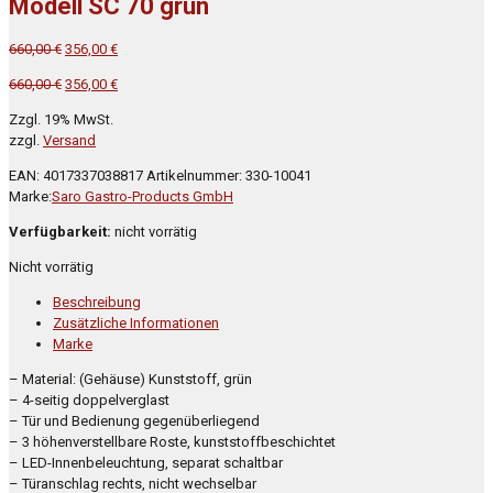
Modell SC 70 grün
Ursprünglicher
Aktueller
660,00
€
356,00
€
Preis
Preis
Ursprünglicher
Aktueller
660,00
€
356,00
€
war:
ist:
Preis
Preis
660,00 €
356,00 €.
Zzgl. 19% MwSt.
war:
ist:
zzgl.
Versand
660,00 €
356,00 €.
EAN:
4017337038817
Artikelnummer:
330-10041
Marke:
Saro Gastro-Products GmbH
Verfügbarkeit:
nicht vorrätig
Nicht vorrätig
Beschreibung
Zusätzliche Informationen
Marke
– Material: (Gehäuse) Kunststoff, grün
– 4-seitig doppelverglast
– Tür und Bedienung gegenüberliegend
– 3 höhenverstellbare Roste, kunststoffbeschichtet
– LED-Innenbeleuchtung, separat schaltbar
– Türanschlag rechts, nicht wechselbar