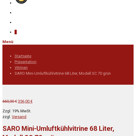
0
Menü
Startseite
Präsentation
Vitrinen
SARO Mini-Umluftkühlvitrine 68 Liter, Modell SC 70 grün
Ursprünglicher
Aktueller
660,00
€
356,00
€
Preis
Preis
Zzgl. 19% MwSt.
war:
ist:
zzgl.
Versand
660,00 €
356,00 €.
SARO Mini-Umluftkühlvitrine 68 Liter,