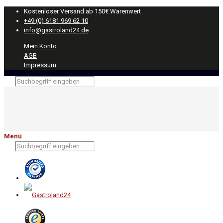
Kostenloser Versand ab 150€ Warenwert
+49 (0) 6181 969 62 10
info@gastroland24.de
Mein Konto
AGB
Impressum
Menü