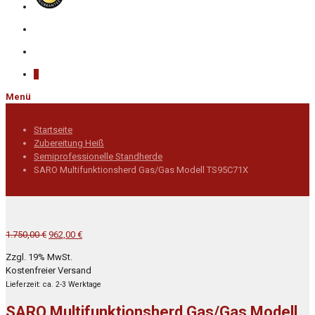
0
Menü
Startseite
Zubereitung Heiß
Semiprofessionelle Standherde
SARO Multifunktionsherd Gas/Gas Modell TS95C71X
Ursprünglicher
Aktueller
1.750,00
€
962,00
€
Preis
Preis
Zzgl. 19% MwSt.
war:
ist:
Kostenfreier Versand
1.750,00 €
962,00 €.
Lieferzeit: ca. 2-3 Werktage
SARO Multifunktionsherd Gas/Gas Modell