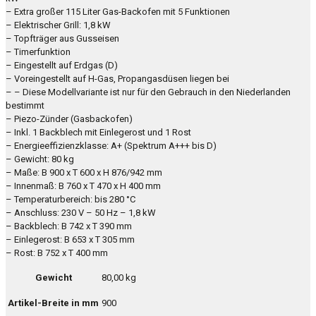
– Extra großer 115 Liter Gas-Backofen mit 5 Funktionen
– Elektrischer Grill: 1,8 kW
– Topfträger aus Gusseisen
– Timerfunktion
– Eingestellt auf Erdgas (D)
– Voreingestellt auf H-Gas, Propangasdüsen liegen bei
– – Diese Modellvariante ist nur für den Gebrauch in den Niederlanden
bestimmt
– Piezo-Zünder (Gasbackofen)
– Inkl. 1 Backblech mit Einlegerost und 1 Rost
– Energieeffizienzklasse: A+ (Spektrum A+++ bis D)
– Gewicht: 80 kg
– Maße: B 900 x T 600 x H 876/942 mm
– Innenmaß: B 760 x T 470 x H 400 mm
– Temperaturbereich: bis 280 °C
– Anschluss: 230 V – 50 Hz – 1,8 kW
– Backblech: B 742 x T 390 mm
– Einlegerost: B 653 x T 305 mm
– Rost: B 752 x T 400 mm
Gewicht
80,00 kg
Artikel-Breite in mm
900