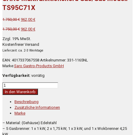
TS95C71X
Ursprünglicher
Aktueller
1.750,00
€
962,00
€
Preis
Preis
Ursprünglicher
Aktueller
1.750,00
€
962,00
€
war:
ist:
Preis
Preis
1.750,00 €
962,00 €.
Zzgl. 19% MwSt.
war:
ist:
Kostenfreier Versand
1.750,00 €
962,00 €.
Lieferzeit: ca. 2-3 Werktage
EAN:
4017337067558
Artikelnummer:
331-1165NL
Marke:
Saro Gastro-Products GmbH
Verfügbarkeit:
vorrätig
SARO
Multifunktionsherd
In den Warenkorb
Gas/Gas
Beschreibung
Modell
Zusätzliche Informationen
TS95C71X
Marke
Menge
– Material: (Gehäuse) Edelstahl
– 5 Gasbrenner: 1 x 1 kW, 2 x 1,75 kW, 1 x 3 kW, und 1 x Wokbrenner 4,25
kW