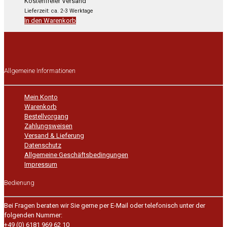
Kostenfreier Versand
3.040,00 €
1.672,00 €.
Lieferzeit: ca. 2-3 Werktage
In den Warenkorb
Allgemeine Informationen
Mein Konto
Warenkorb
Bestellvorgang
Zahlungsweisen
Versand & Lieferung
Datenschutz
Allgemeine Geschäftsbedingungen
Impressum
Bedienung
Bei Fragen beraten wir Sie gerne per E-Mail oder telefonisch unter der
folgenden Nummer:
+49 (0) 6181 969 62 10