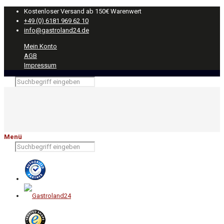
Kostenloser Versand ab 150€ Warenwert
+49 (0) 6181 969 62 10
info@gastroland24.de
Mein Konto
AGB
Impressum
Menü