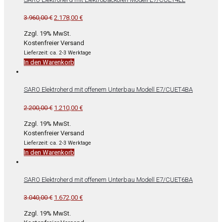
Ursprünglicher
Aktueller
3.960,00
€
2.178,00
€
Preis
Preis
Zzgl. 19% MwSt.
war:
ist:
Kostenfreier Versand
3.960,00 €
2.178,00 €.
Lieferzeit: ca. 2-3 Werktage
In den Warenkorb
SARO Elektroherd mit offenem Unterbau Modell E7/CUET4BA
Ursprünglicher
Aktueller
2.200,00
€
1.210,00
€
Preis
Preis
Zzgl. 19% MwSt.
war:
ist:
Kostenfreier Versand
2.200,00 €
1.210,00 €.
Lieferzeit: ca. 2-3 Werktage
In den Warenkorb
SARO Elektroherd mit offenem Unterbau Modell E7/CUET6BA
Ursprünglicher
Aktueller
3.040,00
€
1.672,00
€
Preis
Preis
Zzgl. 19% MwSt.
war:
ist: