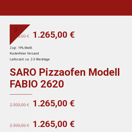
Ursprünglicher
Aktueller
1.265,00
€
2.300,00
€
Preis
Preis
Zzgl. 19% MwSt.
war:
ist:
Kostenfreier Versand
2.300,00 €
1.265,00 €.
Lieferzeit: ca. 2-3 Werktage
SARO Pizzaofen Modell
FABIO 2620
Ursprünglicher
Aktueller
1.265,00
€
2.300,00
€
Preis
Preis
war:
ist:
Ursprünglicher
Aktueller
1.265,00
€
2.300,00
€
2.300,00 €
1.265,00 €.