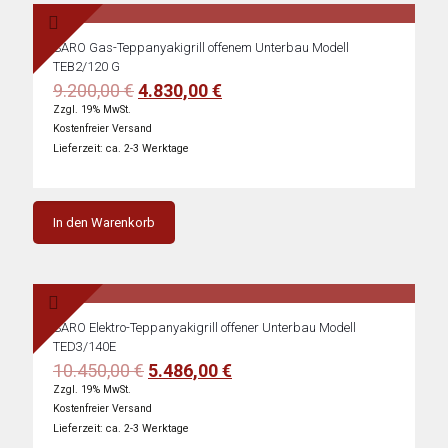
SARO Gas-Teppanyakigrill offenem Unterbau Modell
TEB2/120 G
Ursprünglicher
Aktueller
9.200,00
€
4.830,00
€
Preis
Preis
Zzgl. 19% MwSt.
war:
ist:
Kostenfreier Versand
9.200,00 €
4.830,00 €.
Lieferzeit: ca. 2-3 Werktage
In den Warenkorb
SARO Elektro-Teppanyakigrill offener Unterbau Modell
TED3/140E
Ursprünglicher
Aktueller
10.450,00
€
5.486,00
€
Preis
Preis
Zzgl. 19% MwSt.
war:
ist:
Kostenfreier Versand
10.450,00 €
5.486,00 €.
Lieferzeit: ca. 2-3 Werktage