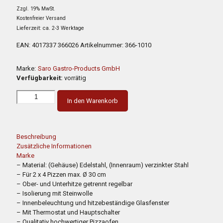
Preis
Preis
Zzgl. 19% MwSt.
war:
ist:
Kostenfreier Versand
2.300,00 €
1.265,00 €.
Lieferzeit: ca. 2-3 Werktage
EAN:
4017337 366026
Artikelnummer:
366-1010
Marke:
Saro Gastro-Products GmbH
Verfügbarkeit:
vorrätig
In den Warenkorb
Beschreibung
Zusätzliche Informationen
Marke
– Material: (Gehäuse) Edelstahl, (Innenraum) verzinkter Stahl
– Für 2 x 4 Pizzen max. Ø 30 cm
– Ober- und Unterhitze getrennt regelbar
– Isolierung mit Steinwolle
– Innenbeleuchtung und hitzebeständige Glasfenster
– Mit Thermostat und Hauptschalter
– Qualitativ hochwertiger Pizzaofen