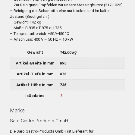
– Zur Reinigung Empfehlen wir unsere Messingbürste (217-1025)
– Reinigung der Schamottsteine nur trocken und im kalten
Zustand (Bruchgefahr)
– Gewicht: 142 kg
– Maße: B 895 x T 875 x H 735
– Temperaturbereich: +50/+450 °C
– Anschluss: 400 V – 50 Hz – 10 kW
Gewicht
142,00 kg
Artikel-Breite in mm
895
Artikel-Tiefe in mm
875
Artikel-Höhe in mm
735
isUpdated
1
Marke
Saro Gastro-Products GmbH
Die Saro Gastro-Products GmbH ist Lieferant für