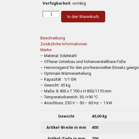
Verfügbarkeit:
vorrätig
SARO
In den Warenkorb
Pommeswärmer
mit
offenem
Unterbau
Beschreibung
Modell
Zusätzliche Informationen
E7/SPE40BA
Marke
Menge
– Material: Edelstahl
– Offener Unterbau und höhenverstellbare Füße
– Hervorragend für den professionellen Einsatz geeign
– Optimale Wärmeverteilung
– Kapazität : 1/1 GN
– Gewicht: 45 kg
– Maße: B 400 x T 700 x H 850/1170 mm
– Temperaturbereich: 30 /+90 °C
– Anschluss: 230 V – 50 – 60 Hz – 1 kW
Gewicht
45,00 kg
Artikel-Breite in mm
400
Artikel-Tiefe in mm
700