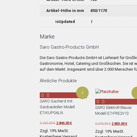
Artikel-Höhe in mm
850/1170
isUpdated
1
Marke
Saro Gastro-Products GmbH
Die Saro Gastro-Products GmbH ist Lieferant für Großk
Gastronomie, Hotel, Catering und Großküchen. Sie ist w
auf dem Markt. Insgesamt sind über 2.000 Menschen für
Ähnliche Produkte
SARO Gasherd mit
Gasbackofen Modell
SARO Elektrofritteuse
E7/KUPG6LN
Modell E7/FRE2V13
Ursprünglicher
Aktueller
5.320,00
€
2.846,00
€
Ursprünglicher
Aktuel
5.240,00
€
2.803,00
€
Preis
Preis
Preis
Preis
Zzgl. 19% MwSt.
Zzgl. 19% MwSt.
war:
ist:
war:
ist:
Kostenfreier Versand