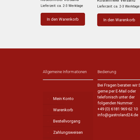
Kostenfreier Versand
5.320,00 €
2.846,00 €.
5.240,00 €
2.803,
Lieferzeit: ca. 2-3 Werktage
Lieferzeit: ca. 2-3 Werktage
In den Warenkorb
In den Warenkorb
Allgemeine Informationen
Bedienung
Bei Fragen beraten wir 
gerne per E-Mail oder
telefonisch unter der
Mein Konto
folgenden Nummer:
+49 (0) 6181 969 62 10
Warenkorb
info@gastroland24.de
Bestellvorgang
Zahlungsweisen