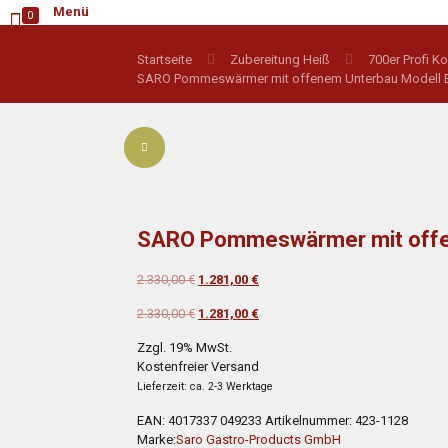
Menü
0
Startseite
Zubereitung Heiß
700er Profi Ko
SARO Pommeswärmer mit offenem Unterbau Modell
SARO Pommeswärmer mit offe
Ursprünglicher
Aktueller
2.330,00
€
1.281,00
€
Preis
Preis
Ursprünglicher
Aktueller
2.330,00
€
1.281,00
€
war:
ist:
Preis
Preis
2.330,00 €
1.281,00 €.
Zzgl. 19% MwSt.
war:
ist:
Kostenfreier Versand
2.330,00 €
1.281,00 €.
Lieferzeit: ca. 2-3 Werktage
EAN:
4017337 049233
Artikelnummer:
423-1128
Marke:
Saro Gastro-Products GmbH