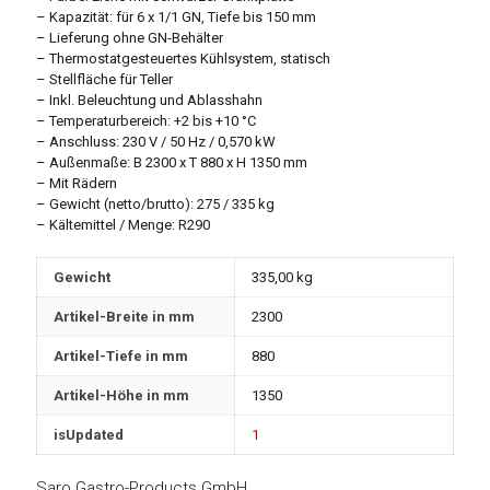
– Kapazität: für 6 x 1/1 GN, Tiefe bis 150 mm
– Lieferung ohne GN-Behälter
– Thermostatgesteuertes Kühlsystem, statisch
– Stellfläche für Teller
– Inkl. Beleuchtung und Ablasshahn
– Temperaturbereich: +2 bis +10 °C
– Anschluss: 230 V / 50 Hz / 0,570 kW
– Außenmaße: B 2300 x T 880 x H 1350 mm
– Mit Rädern
– Gewicht (netto/brutto): 275 / 335 kg
– Kältemittel / Menge: R290
Gewicht
335,00 kg
Artikel-Breite in mm
2300
Artikel-Tiefe in mm
880
Artikel-Höhe in mm
1350
isUpdated
1
Saro Gastro-Products GmbH