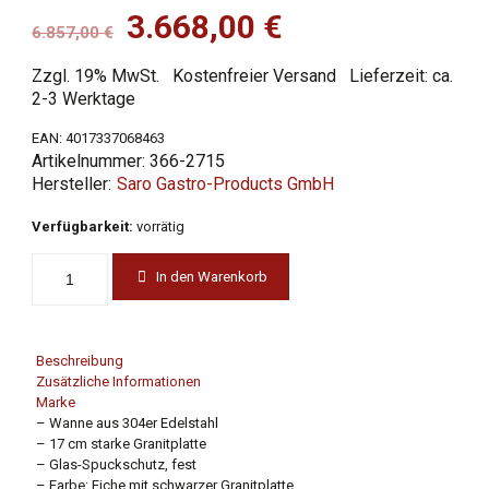
Ursprünglicher
Aktueller
3.668,00
€
6.857,00
€
Preis
Preis
Zzgl. 19% MwSt.
Kostenfreier Versand
Lieferzeit: ca.
war:
ist:
2-3 Werktage
6.857,00 €
3.668,00 €.
EAN:
4017337068463
Artikelnummer:
366-2715
Saro Gastro-Products GmbH
Verfügbarkeit:
vorrätig
In den Warenkorb
Beschreibung
Zusätzliche Informationen
Marke
– Wanne aus 304er Edelstahl
– 17 cm starke Granitplatte
– Glas-Spuckschutz, fest
– Farbe: Eiche mit schwarzer Granitplatte