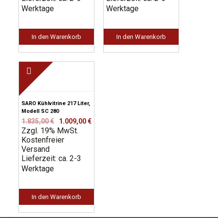
Werktage
Werktage
In den Warenkorb
In den Warenkorb
SARO Kühlvitrine 217 Liter,
Modell SC 280
Ursprünglicher
Aktueller
1.835,00
€
1.009,00
€
Zzgl. 19% MwSt.
Preis
Preis
Kostenfreier
war:
ist:
Versand
1.835,00 €
1.009,00 €.
Lieferzeit: ca. 2-3
Werktage
In den Warenkorb