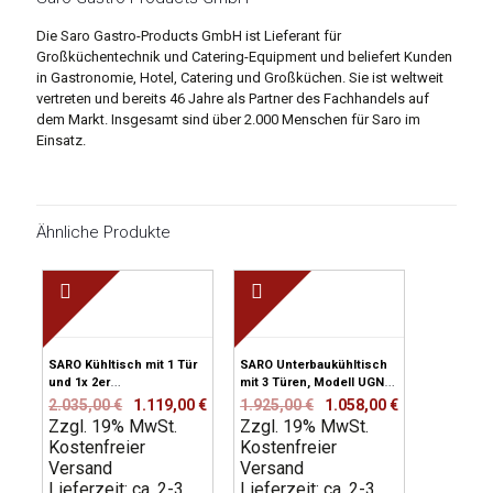
Die Saro Gastro-Products GmbH ist Lieferant für
Großküchentechnik und Catering-Equipment und beliefert Kunden
in Gastronomie, Hotel, Catering und Großküchen. Sie ist weltweit
vertreten und bereits 46 Jahre als Partner des Fachhandels auf
dem Markt. Insgesamt sind über 2.000 Menschen für Saro im
Einsatz.
Ähnliche Produkte
SARO Kühltisch mit 1 Tür
SARO Unterbaukühltisch
und 1x 2er
mit 3 Türen, Modell UGN
Schubladenset, Modell
3100 TN
Ursprünglicher
Aktueller
Ursprünglicher
Aktueller
2.035,00
€
1.119,00
€
1.925,00
€
1.058,00
€
KYLJA 2110 TN
Zzgl. 19% MwSt.
Preis
Preis
Zzgl. 19% MwSt.
Preis
Preis
Kostenfreier
war:
ist:
Kostenfreier
war:
ist:
Versand
2.035,00 €
1.119,00 €.
Versand
1.925,00 €
1.058,00 €.
Lieferzeit: ca. 2-3
Lieferzeit: ca. 2-3