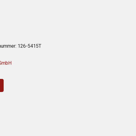
lnummer:
126-5415T
 GmbH