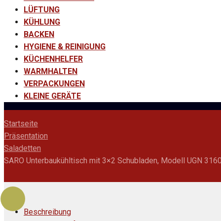
LÜFTUNG
KÜHLUNG
BACKEN
HYGIENE & REINIGUNG
KÜCHENHELFER
WARMHALTEN
VERPACKUNGEN
KLEINE GERÄTE
Startseite
Präsentation
Saladetten
SARO Unterbaukühltisch mit 3×2 Schubladen, Modell UGN 316
Beschreibung