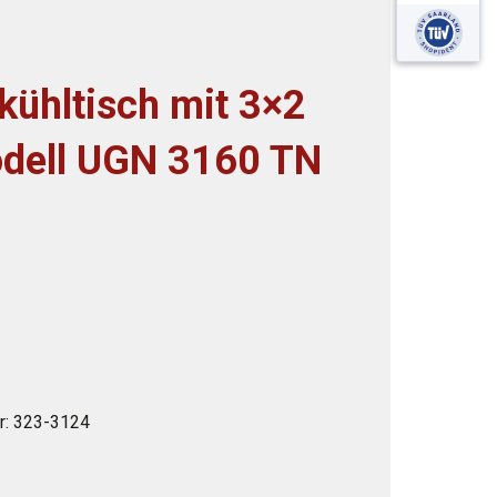
ühltisch mit 3×2
odell UGN 3160 TN
r:
323-3124