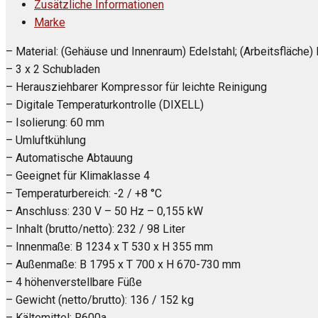
Zusätzliche Informationen
Marke
– Material: (Gehäuse und Innenraum) Edelstahl; (Arbeitsfläche) 
– 3 x 2 Schubladen
– Herausziehbarer Kompressor für leichte Reinigung
– Digitale Temperaturkontrolle (DIXELL)
– Isolierung: 60 mm
– Umluftkühlung
– Automatische Abtauung
– Geeignet für Klimaklasse 4
– Temperaturbereich: -2 / +8 °C
– Anschluss: 230 V – 50 Hz – 0,155 kW
– Inhalt (brutto/netto): 232 / 98 Liter
– Innenmaße: B 1234 x T 530 x H 355 mm
– Außenmaße: B 1795 x T 700 x H 670-730 mm
– 4 höhenverstellbare Füße
– Gewicht (netto/brutto): 136 / 152 kg
– Kältemittel: R600a