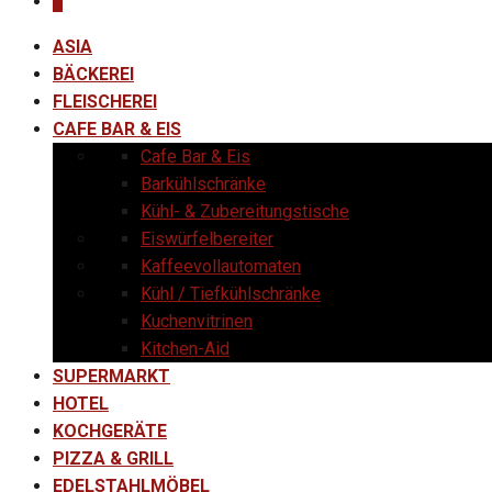
0
ASIA
BÄCKEREI
FLEISCHEREI
CAFE BAR & EIS
Cafe Bar & Eis
Barkühlschränke
Kühl- & Zubereitungstische
Eiswürfelbereiter
Kaffeevollautomaten
Kühl / Tiefkühlschränke
Kuchenvitrinen
Kitchen-Aid
SUPERMARKT
HOTEL
KOCHGERÄTE
PIZZA & GRILL
EDELSTAHLMÖBEL