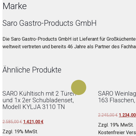
Marke
Saro Gastro-Products GmbH
Die Saro Gastro-Products GmbH ist Lieferant für Großküchentec
weltweit vertreten und bereits 46 Jahre als Partner des Fachh
Ähnliche Produkte
SARO Kühltisch mit 2 Türen
SARO Weinlag
und 1x 2er Schubladenset,
163 Flaschen
Modell KYLJA 3110 TN
Ursprüngl
2.245,00
€
1.234,0
Ursprünglicher
Aktueller
2.585,00
€
1.421,00
€
Preis
Zzgl. 19% MwSt.
Preis
Preis
war:
Zzgl. 19% MwSt.
Kostenfreier Ver