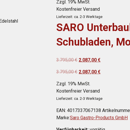
Zzgl. 19% MwSt.
war:
ist:
Kostenfreier Versand
3.795,00 €
2.087,00 €.
Lieferzeit: ca. 2-3 Werktage
Edelstahl
SARO Unterbauk
Schubladen, M
Ursprünglicher
Aktueller
3.795,00
€
2.087,00
€
Preis
Preis
Ursprünglicher
Aktueller
3.795,00
€
2.087,00
€
war:
ist:
Preis
Preis
3.795,00 €
2.087,00 €.
Zzgl. 19% MwSt.
war:
ist:
Kostenfreier Versand
3.795,00 €
2.087,00 €.
Lieferzeit: ca. 2-3 Werktage
EAN:
4017337067138
Artikelnumme
Marke:
Saro Gastro-Products GmbH
Verfügbarkeit:
vorrätig