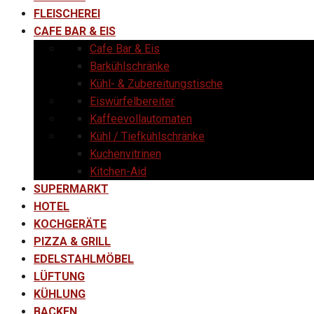
FLEISCHEREI
CAFE BAR & EIS
Cafe Bar & Eis
Barkühlschränke
Kühl- & Zubereitungstische
Eiswürfelbereiter
Kaffeevollautomaten
Kühl / Tiefkühlschränke
Kuchenvitrinen
Kitchen-Aid
SUPERMARKT
HOTEL
KOCHGERÄTE
PIZZA & GRILL
EDELSTAHLMÖBEL
LÜFTUNG
KÜHLUNG
BACKEN