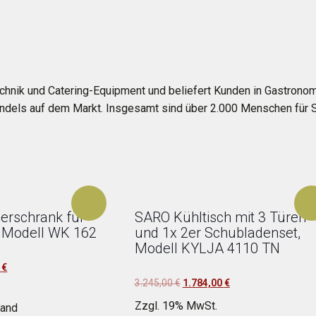
hnik und Catering-Equipment und beliefert Kunden in Gastronomie
andels auf dem Markt. Insgesamt sind über 2.000 Menschen für S
erschrank für
SARO Kühltisch mit 3 Türen
, Modell WK 162
und 1x 2er Schubladenset,
Modell KYLJA 4110 TN
icher
Aktueller
0
€
Ursprünglicher
Aktueller
3.245,00
€
1.784,00
€
Preis
Preis
Preis
ist:
Zzgl. 19% MwSt.
sand