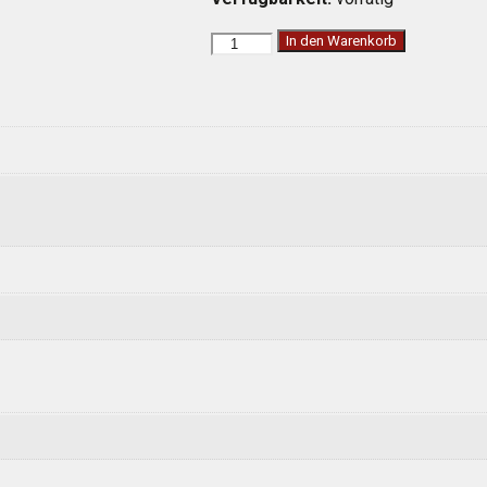
SARO
In den Warenkorb
Unterbaukühltisch
mit
3x2
Schubladen,
Modell
UGN
3160
TN
Menge