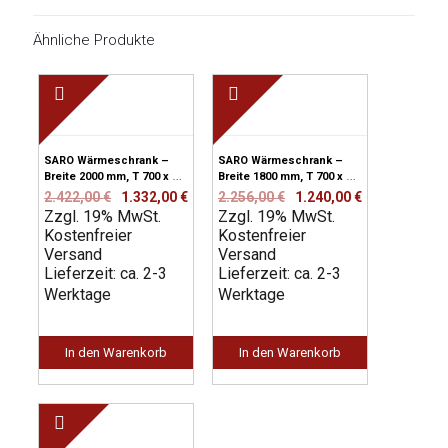
Ähnliche Produkte
SARO Wärmeschrank –
SARO Wärmeschrank –
Breite 2000 mm, T 700 x H
Breite 1800 mm, T 700 x H
850 mm
850 mm
Ursprünglicher
Aktueller
Ursprünglicher
Aktueller
2.422,00
€
1.332,00
€
2.256,00
€
1.240,00
€
Zzgl. 19% MwSt.
Preis
Preis
Zzgl. 19% MwSt.
Preis
Preis
Kostenfreier
war:
ist:
Kostenfreier
war:
ist:
Versand
2.422,00 €
1.332,00 €.
Versand
2.256,00 €
1.240,00 €.
Lieferzeit: ca. 2-3
Lieferzeit: ca. 2-3
Werktage
Werktage
In den Warenkorb
In den Warenkorb