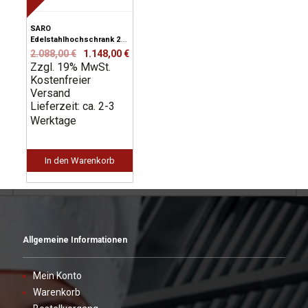
SARO
Edelstahlhochschrank 2
Flügeltüren Breite
Ursprünglicher
Aktueller
2.088,00
€
1.148,00
€
1000mm
Zzgl. 19% MwSt.
Preis
Preis
Kostenfreier
war:
ist:
Versand
2.088,00 €
1.148,00 €.
Lieferzeit: ca. 2-3
Werktage
In den Warenkorb
Allgemeine Informationen
Mein Konto
Warenkorb