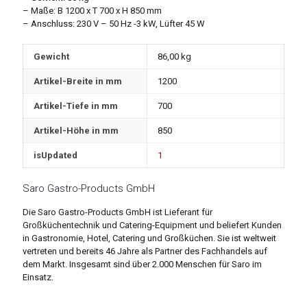
– Maße: B 1200 x T 700 x H 850 mm
– Anschluss: 230 V – 50 Hz -3 kW, Lüfter 45 W
Gewicht
86,00 kg
Artikel-Breite in mm
1200
Artikel-Tiefe in mm
700
Artikel-Höhe in mm
850
isUpdated
1
Saro Gastro-Products GmbH
Die Saro Gastro-Products GmbH ist Lieferant für
Großküchentechnik und Catering-Equipment und beliefert Kunden
in Gastronomie, Hotel, Catering und Großküchen. Sie ist weltweit
vertreten und bereits 46 Jahre als Partner des Fachhandels auf
dem Markt. Insgesamt sind über 2.000 Menschen für Saro im
Einsatz.