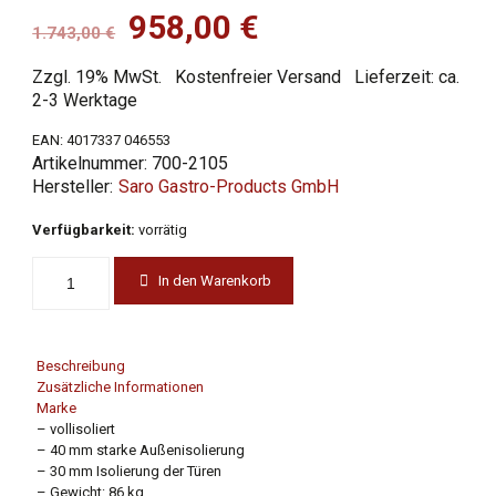
Ursprünglicher
Aktueller
958,00
€
1.743,00
€
Preis
Preis
Zzgl. 19% MwSt.
Kostenfreier Versand
Lieferzeit: ca.
war:
ist:
2-3 Werktage
1.743,00 €
958,00 €.
EAN:
4017337 046553
Artikelnummer:
700-2105
Saro Gastro-Products GmbH
Verfügbarkeit:
vorrätig
In den Warenkorb
Beschreibung
Zusätzliche Informationen
Marke
– vollisoliert
– 40 mm starke Außenisolierung
– 30 mm Isolierung der Türen
– Gewicht: 86 kg