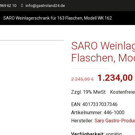
 969 62 10
info@gastroland24.de
SARO Weinlagerschrank für 163 Flaschen, Modell WK 162
SARO Weinlag
Flaschen, Mo
Ursprüng
1.234,0
2.245,00
€
Preis
Zzgl. 19% MwSt.
Kostenfreie
war:
2.245,00 
EAN:
4017337037346
Artikelnummer:
446-1000
Saro Gastro-Prod
Verfügbarkeit:
vorrätig