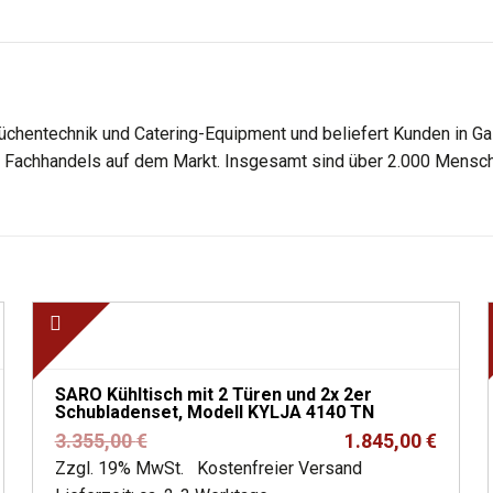
üchentechnik und Catering-Equipment und beliefert Kunden in Gas
es Fachhandels auf dem Markt. Insgesamt sind über 2.000 Mensch
SARO Kühltisch mit 2 Türen und 2x 2er
Schubladenset, Modell KYLJA 4140 TN
Ursprünglicher
Aktueller
3.355,00
€
1.845,00
€
Preis
Preis
Zzgl. 19% MwSt.
Kostenfreier Versand