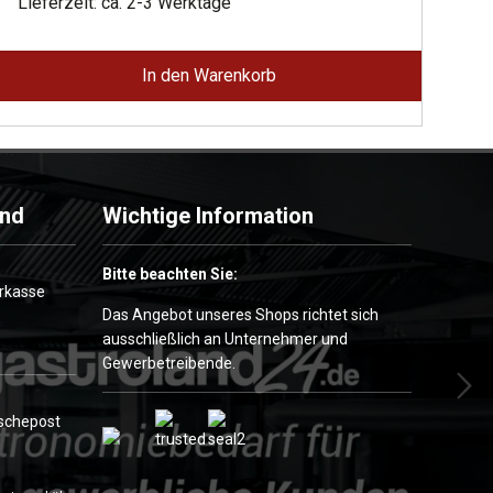
war:
ist:
Lieferzeit: ca. 2-3 Werktage
2.475,00 €
1.361,00 €.
In den Warenkorb
and
Wichtige Information
Bitte beachten Sie:
Das Angebot unseres Shops richtet sich
ausschließlich an Unternehmer und
Gewerbetreibende.