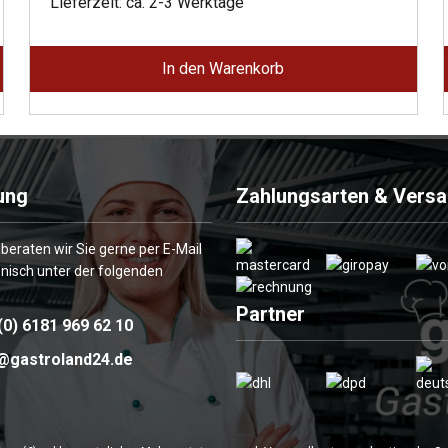
war:
ist:
Lieferzeit: ca. 2-3 Werktage
3.355,00 €
1.845,00 €.
In den Warenkorb
ung
Zahlungsarten & Vers
 beraten wir Sie gerne per E-Mail
onisch unter der folgenden
Partner
(0) 6181 969 62 10
@gastroland24.de