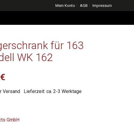
Mein Konto
AGB
Impressum
erschrank für 163
dell WK 162
licher
Aktueller
0
€
Preis
r Versand
Lieferzeit: ca. 2-3 Werktage
ist:
€
1.234,00 €.
ucts GmbH