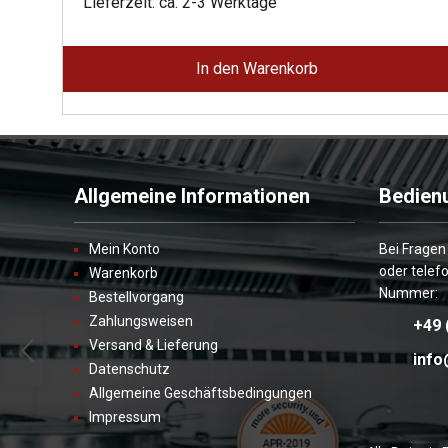
war:
ist:
Lieferzeit: ca. 2-3 Werktage
3.245,00 €
1.784,00 €.
In den Warenkorb
Allgemeine Informationen
Bedien
Mein Konto
Bei Fragen
oder telef
Warenkorb
Nummer:
Bestellvorgang
Zahlungsweisen
+49 
Versand & Lieferung
info
Datenschutz
Allgemeine Geschäftsbedingungen
Impressum