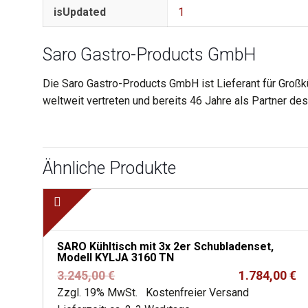
isUpdated
1
Saro Gastro-Products GmbH
Die Saro Gastro-Products GmbH ist Lieferant für Großk
weltweit vertreten und bereits 46 Jahre als Partner d
Ähnliche Produkte
SARO Kühltisch mit 3x 2er Schubladenset,
Modell KYLJA 3160 TN
Ursprünglicher
Aktueller
3.245,00
€
1.784,00
€
Preis
Preis
Zzgl. 19% MwSt.
Kostenfreier Versand