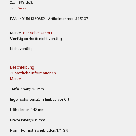
Zzgl. 19% MwSt.
war:
ist:
zzgl.
Versand
649,00 €
420,00 €.
EAN:
4015613606521
Artikelnummer:
315307
Marke:
Bartscher GmbH
Verfügbarkeit:
nicht vorrätig
Nicht vorrätig
Beschreibung
Zusätzliche Informationen
Marke
Tiefe Innen;526 mm
Eigenschaften;Zum Einbau vor Ort
Höhe Innen;142 mm
Breite innen;304 mm
Norm-Format Schubladen;1/1 GN