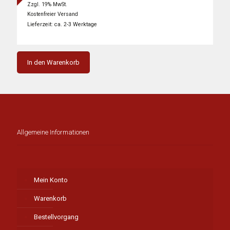
Preis
Preis
Zzgl. 19% MwSt.
war:
ist:
Kostenfreier Versand
2.749,00 €
1.814,00 €.
Lieferzeit: ca. 2-3 Werktage
In den Warenkorb
Allgemeine Informationen
Mein Konto
Warenkorb
Bestellvorgang