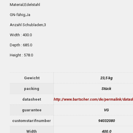
Material;Edelstahl
GN-fähig;Ja
Anzahl Schubladen;3
Width : 400.0
Depth : 685.0
Height : 578.0
Gewicht
23,5 kg
packing
Stück
datasheet
http://www.bartscher.com/de/permalink/data
guarantee
VG
customstarifnumber
94032080
Width
400.0