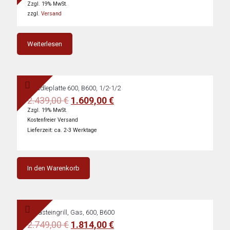
Preis
Preis
Zzgl. 19% MwSt.
war:
ist:
zzgl.
Versand
1.159,00 €
751,00 €.
Weiterlesen
Griddleplatte 600, B600, 1/2-1/2
Ursprünglicher
Aktueller
2.439,00
€
1.609,00
€
Preis
Preis
Zzgl. 19% MwSt.
war:
ist:
Kostenfreier Versand
2.439,00 €
1.609,00 €.
Lieferzeit: ca. 2-3 Werktage
In den Warenkorb
Lavasteingrill, Gas, 600, B600
Ursprünglicher
Aktueller
2.749,00
€
1.814,00
€