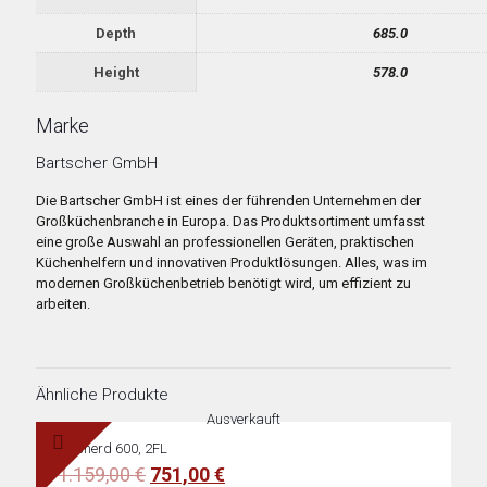
Depth
685.0
Height
578.0
Marke
Bartscher GmbH
Die Bartscher GmbH ist eines der führenden Unternehmen der
Großküchenbranche in Europa. Das Produktsortiment umfasst
eine große Auswahl an professionellen Geräten, praktischen
Küchenhelfern und innovativen Produktlösungen. Alles, was im
modernen Großküchenbetrieb benötigt wird, um effizient zu
arbeiten.
Ähnliche Produkte
Ausverkauft
Gasherd 600, 2FL
Ursprünglicher
Aktueller
1.159,00
€
751,00
€